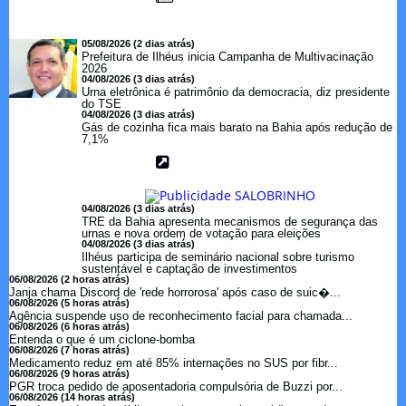
05/08/2026 (2 dias atrás)
Prefeitura de Ilhéus inicia Campanha de Multivacinação
2026
04/08/2026 (3 dias atrás)
Urna eletrônica é patrimônio da democracia, diz presidente
do TSE
04/08/2026 (3 dias atrás)
Gás de cozinha fica mais barato na Bahia após redução de
7,1%
04/08/2026 (3 dias atrás)
TRE da Bahia apresenta mecanismos de segurança das
urnas e nova ordem de votação para eleições
04/08/2026 (3 dias atrás)
Ilhéus participa de seminário nacional sobre turismo
sustentável e captação de investimentos
06/08/2026 (2 horas atrás)
Janja chama Discord de 'rede horrorosa' após caso de suic�...
06/08/2026 (5 horas atrás)
Agência suspende uso de reconhecimento facial para chamada...
06/08/2026 (6 horas atrás)
Entenda o que é um ciclone-bomba
06/08/2026 (7 horas atrás)
Medicamento reduz em até 85% internações no SUS por fibr...
06/08/2026 (9 horas atrás)
PGR troca pedido de aposentadoria compulsória de Buzzi por...
06/08/2026 (14 horas atrás)