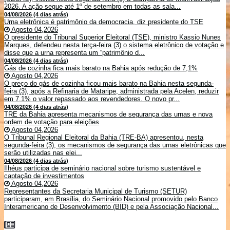
2026. A ação segue até 1º de setembro em todas as sala...
04/08/2026 (4 dias atrás)
Urna eletrônica é patrimônio da democracia, diz presidente do TSE
Agosto 04,2026
O presidente do Tribunal Superior Eleitoral (TSE), ministro Kassio Nunes
Marques, defendeu nesta terça-feira (3) o sistema eletrônico de votação e
disse que a urna representa um “patrimônio d...
04/08/2026 (4 dias atrás)
Gás de cozinha fica mais barato na Bahia após redução de 7,1%
Agosto 04,2026
O preço do gás de cozinha ficou mais barato na Bahia nesta segunda-
feira (3), após a Refinaria de Mataripe, administrada pela Acelen, reduzir
em 7,1% o valor repassado aos revendedores. O novo pr...
04/08/2026 (4 dias atrás)
TRE da Bahia apresenta mecanismos de segurança das urnas e nova
ordem de votação para eleições
Agosto 04,2026
O Tribunal Regional Eleitoral da Bahia (TRE-BA) apresentou, nesta
segunda-feira (3), os mecanismos de segurança das urnas eletrônicas que
serão utilizadas nas elei...
04/08/2026 (4 dias atrás)
Ilhéus participa de seminário nacional sobre turismo sustentável e
captação de investimentos
Agosto 04,2026
Representantes da Secretaria Municipal de Turismo (SETUR)
participaram, em Brasília, do Seminário Nacional promovido pelo Banco
Interamericano de Desenvolvimento (BID) e pela Associação Nacional...