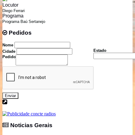
Locutor
Diego Ferrari
Programa
Programa Baú Sertanejo
Pedidos
Pedidos
Nome
Estado
Cidade
Pedido
Enviar
Noticias Gerais
Noticias Gerais