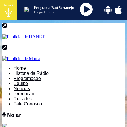
NO AR
Programa Baú Sertanejo
Diego Ferrari
Home
HIstória da Rádio
Programação
Equipe
Noticias
Promoção
Recados
Fale Conosco
No ar
No ar