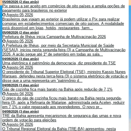
05/08/2026 (2 dias atrás)
Pix passa a ser aceito em comércios de oito países e amplia opções de
pagamento para brasileiros no exterior
Agosto 05,2026
Brasileiros que viajam ao exterior já podem utilizar o Pix para realizar
compras em estabelecimentos comerciais de oito países. A modalidade
está disponível em lojas, hotéis, restaurantes, farm...
05/08/2026 (2 dias atrás)
Prefeitura de Ilhéus inicia Campanha de Multivacinação 2026
Agosto 05,2026
A Prefeitura de Ilhéus, por meio da Secretaria Municipal de Saúde
(SESAU), iniciou nesta segunda-feira (3) a Campanha de Multivacinação
2026. A ação segue até 1º de setembro em todas as sala...
04/08/2026 (3 dias atrás)
Urna eletrônica é patrimônio da democracia, diz presidente do TSE
Agosto 04,2026
O presidente do Tribunal Superior Eleitoral (TSE), ministro Kassio Nunes
Marques, defendeu nesta terça-feira (3) o sistema eletrônico de votação e
disse que a urna representa um “patrimônio d...
04/08/2026 (3 dias atrás)
Gás de cozinha fica mais barato na Bahia após redução de 7,1%
Agosto 04,2026
O preço do gás de cozinha ficou mais barato na Bahia nesta segunda-
feira (3), após a Refinaria de Mataripe, administrada pela Acelen, reduzir
em 7,1% o valor repassado aos revendedores. O novo pr...
04/08/2026 (3 dias atrás)
TRE da Bahia apresenta mecanismos de segurança das urnas e nova
ordem de votação para eleições
Agosto 04,2026
O Tribunal Regional Eleitoral da Bahia (TRE-BA) apresentou, nesta