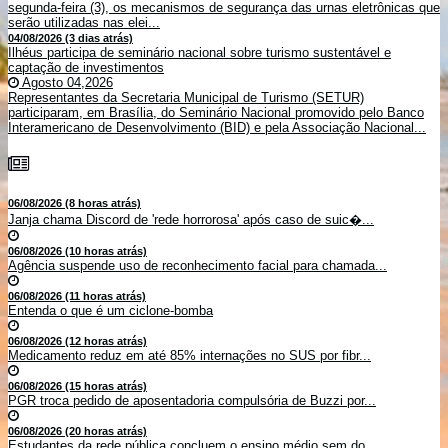
segunda-feira (3), os mecanismos de segurança das urnas eletrônicas que
serão utilizadas nas elei...
04/08/2026 (3 dias atrás)
Ilhéus participa de seminário nacional sobre turismo sustentável e
captação de investimentos
Agosto 04,2026
Representantes da Secretaria Municipal de Turismo (SETUR)
participaram, em Brasília, do Seminário Nacional promovido pelo Banco
Interamericano de Desenvolvimento (BID) e pela Associação Nacional...
06/08/2026 (8 horas atrás)
Janja chama Discord de 'rede horrorosa' após caso de suic�...
06/08/2026 (10 horas atrás)
Agência suspende uso de reconhecimento facial para chamada...
06/08/2026 (11 horas atrás)
Entenda o que é um ciclone-bomba
06/08/2026 (12 horas atrás)
Medicamento reduz em até 85% internações no SUS por fibr...
06/08/2026 (15 horas atrás)
PGR troca pedido de aposentadoria compulsória de Buzzi por...
06/08/2026 (20 horas atrás)
Estudantes da rede pública concluem o ensino médio sem do...