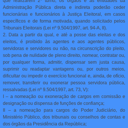
que realizarem 2º turno, os órgãos e as entidades da
Administração Pública direta e indireta poderão ceder
funcionárias e funcionários à Justiça Eleitoral, em casos
específicos e de forma motivada, quando solicitado pelos
Tribunais Eleitorais (Lei nº 9.504/1997, art. 94-A, II).
2. Data a partir da qual, e até a posse das eleitas e dos
eleitos, é proibido às agentes e aos agentes públicos,
servidoras e servidores ou não, na circunscrição do pleito,
sob pena de nulidade de pleno direito, nomear, contratar ou,
por qualquer forma, admitir, dispensar sem justa causa,
suprimir ou readaptar vantagens ou, por outros meios,
dificultar ou impedir o exercício funcional e, ainda, de ofício,
remover, transferir ou exonerar pessoa servidora pública,
ressalvadas (Lei nº 9.504/1997, art. 73, V):
I – a nomeação ou exoneração de cargos em comissão e
designação ou dispensa de funções de confiança;
II – a nomeação para cargos do Poder Judiciário, do
Ministério Público, dos tribunais ou conselhos de contas e
dos órgãos da Presidência da República;