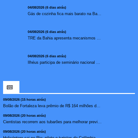
04/08/2026 (6 dias atrás)
Gás de cozinha fica mais barato na Bahia após redução de 7,1%
04/08/2026 (6 dias atrás)
TRE da Bahia apresenta mecanismos de segurança das urnas e nova ordem de votação para eleições
04/08/2026 (6 dias atrás)
Ilhéus participa de seminário nacional sobre turismo sustentável e captação de investimentos
09/08/2026 (15 horas atrás)
Bolão de Fortaleza leva prêmio de R$ 164 milhões da Mega...
09/08/2026 (20 horas atrás)
Cientistas recorrem aos tubarões para melhorar previsão s...
09/08/2026 (20 horas atrás)
Helicóptero cai no Rio; piloto e turistas da Colômbia mor...