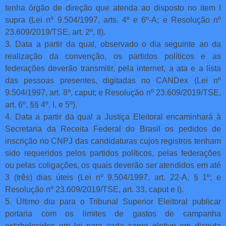
tenha órgão de direção que atenda ao disposto no item I
supra (Lei nº 9.504/1997, arts. 4º e 6º-A; e Resolução nº
23.609/2019/TSE, art. 2º, II).
3. Data a partir da qual, observado o dia seguinte ao da
realização da convenção, os partidos políticos e as
federações deverão transmitir, pela internet, a ata e a lista
das pessoas presentes, digitadas no CANDex (Lei nº
9.504/1997, art. 8º, caput; e Resolução nº 23.609/2019/TSE,
art. 6º, §§ 4º, I, e 5º).
4. Data a partir da qual a Justiça Eleitoral encaminhará à
Secretaria da Receita Federal do Brasil os pedidos de
inscrição no CNPJ das candidaturas cujos registros tenham
sido requeridos pelos partidos políticos, pelas federações
ou pelas coligações, os quais deverão ser atendidos em até
3 (três) dias úteis (Lei nº 9.504/1997, art. 22-A, § 1º; e
Resolução nº 23.609/2019/TSE, art. 33, caput e I).
5. Último dia para o Tribunal Superior Eleitoral publicar
portaria com os limites de gastos de campanha
estabelecidos em lei para cada cargo eletivo em disputa