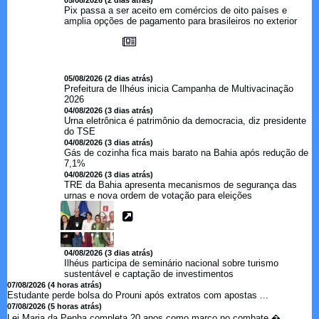
05/08/2026 (2 dias atrás)
Pix passa a ser aceito em comércios de oito países e
amplia opções de pagamento para brasileiros no exterior
05/08/2026 (2 dias atrás)
Prefeitura de Ilhéus inicia Campanha de Multivacinação
2026
04/08/2026 (3 dias atrás)
Urna eletrônica é patrimônio da democracia, diz presidente
do TSE
04/08/2026 (3 dias atrás)
Gás de cozinha fica mais barato na Bahia após redução de
7,1%
04/08/2026 (3 dias atrás)
TRE da Bahia apresenta mecanismos de segurança das
urnas e nova ordem de votação para eleições
04/08/2026 (3 dias atrás)
Ilhéus participa de seminário nacional sobre turismo
sustentável e captação de investimentos
07/08/2026 (4 horas atrás)
Estudante perde bolsa do Prouni após extratos com apostas ...
07/08/2026 (5 horas atrás)
Lei Maria da Penha completa 20 anos como marco no combate �...