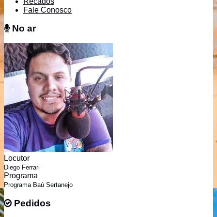
Recados
Fale Conosco
No ar
No ar
Locutor
Diego Ferrari
Programa
Programa Baú Sertanejo
Pedidos
Pedidos