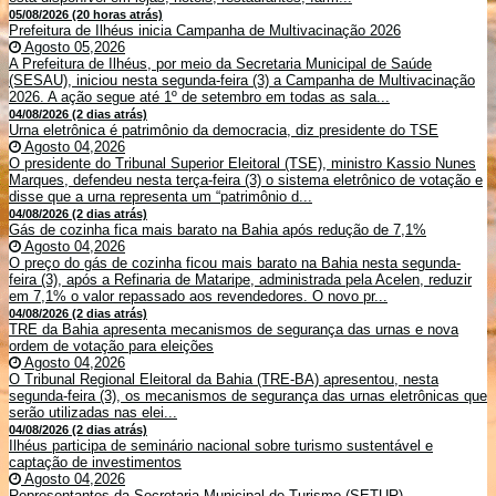
05/08/2026 (20 horas atrás)
Prefeitura de Ilhéus inicia Campanha de Multivacinação 2026
Agosto 05,2026
A Prefeitura de Ilhéus, por meio da Secretaria Municipal de Saúde
(SESAU), iniciou nesta segunda-feira (3) a Campanha de Multivacinação
2026. A ação segue até 1º de setembro em todas as sala...
04/08/2026 (2 dias atrás)
Urna eletrônica é patrimônio da democracia, diz presidente do TSE
Agosto 04,2026
O presidente do Tribunal Superior Eleitoral (TSE), ministro Kassio Nunes
Marques, defendeu nesta terça-feira (3) o sistema eletrônico de votação e
disse que a urna representa um “patrimônio d...
04/08/2026 (2 dias atrás)
Gás de cozinha fica mais barato na Bahia após redução de 7,1%
Agosto 04,2026
O preço do gás de cozinha ficou mais barato na Bahia nesta segunda-
feira (3), após a Refinaria de Mataripe, administrada pela Acelen, reduzir
em 7,1% o valor repassado aos revendedores. O novo pr...
04/08/2026 (2 dias atrás)
TRE da Bahia apresenta mecanismos de segurança das urnas e nova
ordem de votação para eleições
Agosto 04,2026
O Tribunal Regional Eleitoral da Bahia (TRE-BA) apresentou, nesta
segunda-feira (3), os mecanismos de segurança das urnas eletrônicas que
serão utilizadas nas elei...
04/08/2026 (2 dias atrás)
Ilhéus participa de seminário nacional sobre turismo sustentável e
captação de investimentos
Agosto 04,2026
Representantes da Secretaria Municipal de Turismo (SETUR)