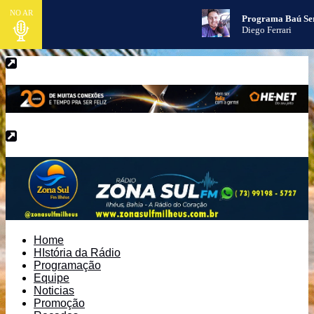
NO AR
Programa Baú Se
Diego Ferrari
Home
HIstória da Rádio
Programação
Equipe
Noticias
Promoção