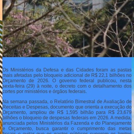
Os Ministérios da Defesa e das Cidades foram as pastas
mais afetadas pelo bloqueio adicional de R$ 22,1 bilhões no
Orçamento de 2026. O governo federal publicou, nesta
sexta-feira (29) à noite, o decreto com o detalhamento dos
cortes por ministérios e órgãos federais.
Na semana passada, o Relatório Bimestral de Avaliação de
Receitas e Despesas, documento que orienta a execução do
Orçamento, ampliou de R$ 1,595 bilhão para R$ 23,679
bilhões o bloqueio de despesas federais em 2026. A medida,
anunciada pelos Ministérios da Fazenda e do Planejamento
e Orçamento, busca garantir o cumprimento das metas
fiscais e evitar que os gastos públicos superem os limites