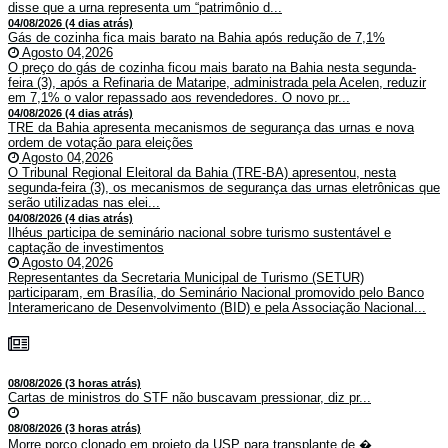
disse que a urna representa um “patrimônio d...
04/08/2026 (4 dias atrás)
Gás de cozinha fica mais barato na Bahia após redução de 7,1%
Agosto 04,2026
O preço do gás de cozinha ficou mais barato na Bahia nesta segunda-
feira (3), após a Refinaria de Mataripe, administrada pela Acelen, reduzir
em 7,1% o valor repassado aos revendedores. O novo pr...
04/08/2026 (4 dias atrás)
TRE da Bahia apresenta mecanismos de segurança das urnas e nova
ordem de votação para eleições
Agosto 04,2026
O Tribunal Regional Eleitoral da Bahia (TRE-BA) apresentou, nesta
segunda-feira (3), os mecanismos de segurança das urnas eletrônicas que
serão utilizadas nas elei...
04/08/2026 (4 dias atrás)
Ilhéus participa de seminário nacional sobre turismo sustentável e
captação de investimentos
Agosto 04,2026
Representantes da Secretaria Municipal de Turismo (SETUR)
participaram, em Brasília, do Seminário Nacional promovido pelo Banco
Interamericano de Desenvolvimento (BID) e pela Associação Nacional...
08/08/2026 (3 horas atrás)
Cartas de ministros do STF não buscavam pressionar, diz pr...
08/08/2026 (3 horas atrás)
Morre porco clonado em projeto da USP para transplante de �...