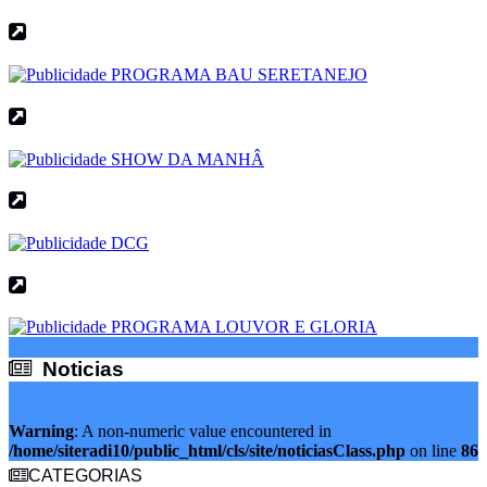
Noticias
Noticias
Warning
: A non-numeric value encountered in
/home/siteradi10/public_html/cls/site/noticiasClass.php
on line
86
CATEGORIAS