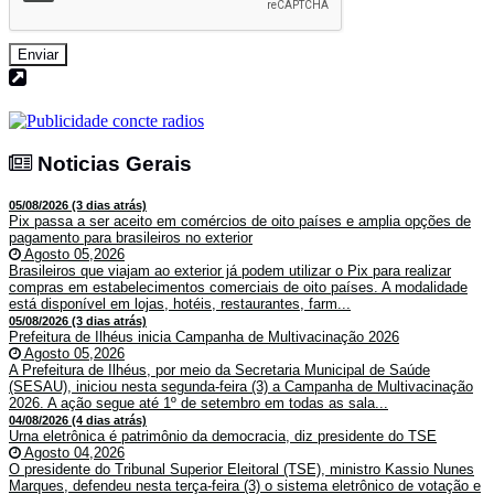
Enviar
Noticias Gerais
Noticias Gerais
05/08/2026 (3 dias atrás)
Pix passa a ser aceito em comércios de oito países e amplia opções de
pagamento para brasileiros no exterior
Agosto 05,2026
Brasileiros que viajam ao exterior já podem utilizar o Pix para realizar
compras em estabelecimentos comerciais de oito países. A modalidade
está disponível em lojas, hotéis, restaurantes, farm...
05/08/2026 (3 dias atrás)
Prefeitura de Ilhéus inicia Campanha de Multivacinação 2026
Agosto 05,2026
A Prefeitura de Ilhéus, por meio da Secretaria Municipal de Saúde
(SESAU), iniciou nesta segunda-feira (3) a Campanha de Multivacinação
2026. A ação segue até 1º de setembro em todas as sala...
04/08/2026 (4 dias atrás)
Urna eletrônica é patrimônio da democracia, diz presidente do TSE
Agosto 04,2026
O presidente do Tribunal Superior Eleitoral (TSE), ministro Kassio Nunes
Marques, defendeu nesta terça-feira (3) o sistema eletrônico de votação e