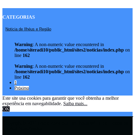
CATEGORIAS
Noticia de Ilhéus e Região
Warning
: A non-numeric value encountered in
/home/siteradi10/public_html/sites2/noticias/index.php
on
line
162
Warning
: A non-numeric value encountered in
/home/siteradi10/public_html/sites2/noticias/index.php
on
line
162
1
Próximo
Este site usa cookies para garantir que você obtenha a melhor
experiência em navegabilidade.
Saiba mais...
OK
Copyright © 2021 Rádio Zona Sul Fm Ilhéus WEB Ba | Todos os
Direitos Reservados