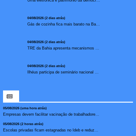
Urna eletrônica é patrimônio da democracia, diz presidente do TSE
04/08/2026 (2 dias atrás)
Gás de cozinha fica mais barato na Bahia após redução de 7,1%
04/08/2026 (2 dias atrás)
TRE da Bahia apresenta mecanismos de segurança das urnas e nova ordem de votação para eleições
04/08/2026 (2 dias atrás)
Ilhéus participa de seminário nacional sobre turismo sustentável e captação de investimentos
05/08/2026 (uma hora atrás)
Empresas devem facilitar vacinação de trabalhadores contr...
05/08/2026 (2 horas atrás)
Escolas privadas ficam estagnadas no Ideb e reduzem abismo ...