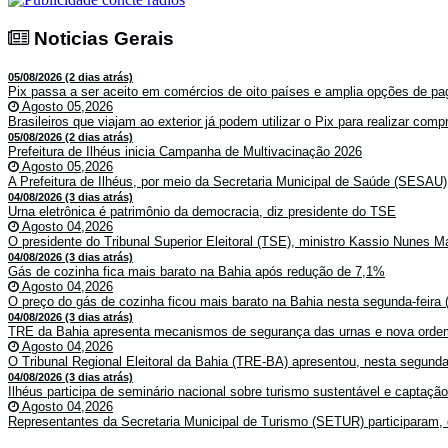
Noticias Gerais
Noticias Gerais
05/08/2026 (2 dias atrás)
Pix passa a ser aceito em comércios de oito países e amplia opções de pag
Agosto 05,2026
Brasileiros que viajam ao exterior já podem utilizar o Pix para realizar co
05/08/2026 (2 dias atrás)
Prefeitura de Ilhéus inicia Campanha de Multivacinação 2026
Agosto 05,2026
A Prefeitura de Ilhéus, por meio da Secretaria Municipal de Saúde (SESAU)
04/08/2026 (3 dias atrás)
Urna eletrônica é patrimônio da democracia, diz presidente do TSE
Agosto 04,2026
O presidente do Tribunal Superior Eleitoral (TSE), ministro Kassio Nunes Ma
04/08/2026 (3 dias atrás)
Gás de cozinha fica mais barato na Bahia após redução de 7,1%
Agosto 04,2026
O preço do gás de cozinha ficou mais barato na Bahia nesta segunda-feira (
04/08/2026 (3 dias atrás)
TRE da Bahia apresenta mecanismos de segurança das urnas e nova ordem
Agosto 04,2026
O Tribunal Regional Eleitoral da Bahia (TRE-BA) apresentou, nesta segunda-
04/08/2026 (3 dias atrás)
Ilhéus participa de seminário nacional sobre turismo sustentável e captaçã
Agosto 04,2026
Representantes da Secretaria Municipal de Turismo (SETUR) participaram, 