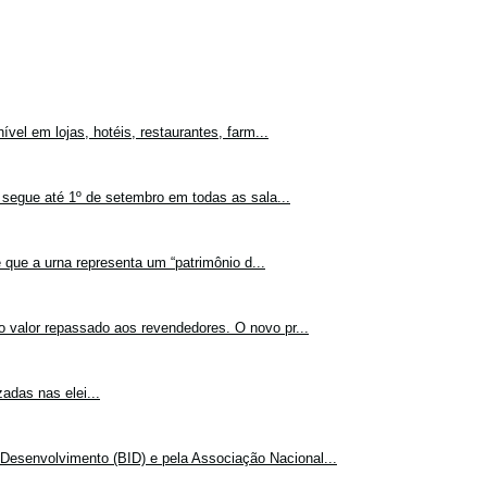
vel em lojas, hotéis, restaurantes, farm...
 segue até 1º de setembro em todas as sala...
 que a urna representa um “patrimônio d...
o valor repassado aos revendedores. O novo pr...
adas nas elei...
Desenvolvimento (BID) e pela Associação Nacional...