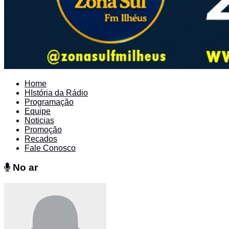
Home
HIstória da Rádio
Programação
Equipe
Noticias
Promoção
Recados
Fale Conosco
No ar
No ar