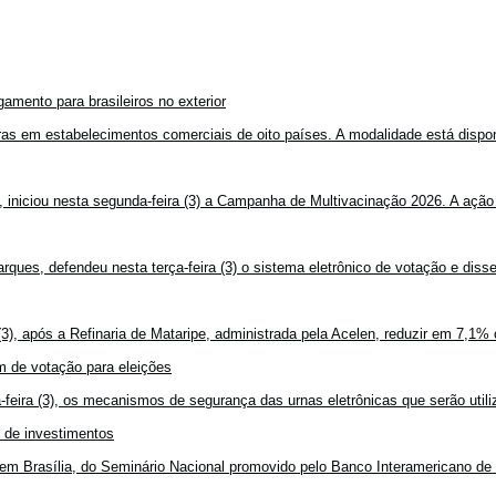
amento para brasileiros no exterior
mpras em estabelecimentos comerciais de oito países. A modalidade está disponí
, iniciou nesta segunda-feira (3) a Campanha de Multivacinação 2026. A ação
rques, defendeu nesta terça-feira (3) o sistema eletrônico de votação e disse
3), após a Refinaria de Mataripe, administrada pela Acelen, reduzir em 7,1% 
 de votação para eleições
feira (3), os mecanismos de segurança das urnas eletrônicas que serão utiliz
o de investimentos
em Brasília, do Seminário Nacional promovido pelo Banco Interamericano de 