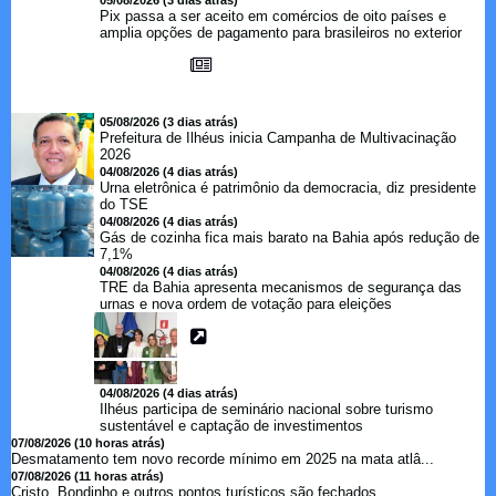
05/08/2026 (3 dias atrás)
Pix passa a ser aceito em comércios de oito países e
amplia opções de pagamento para brasileiros no exterior
05/08/2026 (3 dias atrás)
Prefeitura de Ilhéus inicia Campanha de Multivacinação
2026
04/08/2026 (4 dias atrás)
Urna eletrônica é patrimônio da democracia, diz presidente
do TSE
04/08/2026 (4 dias atrás)
Gás de cozinha fica mais barato na Bahia após redução de
7,1%
04/08/2026 (4 dias atrás)
TRE da Bahia apresenta mecanismos de segurança das
urnas e nova ordem de votação para eleições
04/08/2026 (4 dias atrás)
Ilhéus participa de seminário nacional sobre turismo
sustentável e captação de investimentos
07/08/2026 (10 horas atrás)
Desmatamento tem novo recorde mínimo em 2025 na mata atlâ...
07/08/2026 (11 horas atrás)
Cristo, Bondinho e outros pontos turísticos são fechados ...