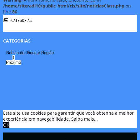
/home/siteradi10/public_html/cls/site/noticiasClass.php
on
line
86
CATEGORIAS
CATEGORIAS
Noticia de Ilhéus e Região
1
Próximo
Este site usa cookies para garantir que você obtenha a melhor
experiência em navegabilidade.
Saiba mais...
OK
Copyright © 2021 Rádio Zona Sul Fm Ilhéus WEB Ba | Todos os