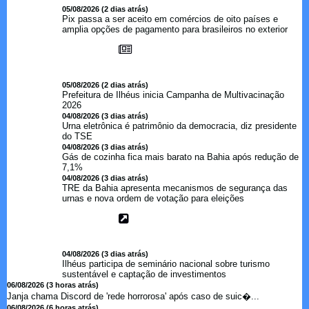
05/08/2026 (2 dias atrás)
Pix passa a ser aceito em comércios de oito países e
amplia opções de pagamento para brasileiros no exterior
05/08/2026 (2 dias atrás)
Prefeitura de Ilhéus inicia Campanha de Multivacinação
2026
04/08/2026 (3 dias atrás)
Urna eletrônica é patrimônio da democracia, diz presidente
do TSE
04/08/2026 (3 dias atrás)
Gás de cozinha fica mais barato na Bahia após redução de
7,1%
04/08/2026 (3 dias atrás)
TRE da Bahia apresenta mecanismos de segurança das
urnas e nova ordem de votação para eleições
04/08/2026 (3 dias atrás)
Ilhéus participa de seminário nacional sobre turismo
sustentável e captação de investimentos
06/08/2026 (3 horas atrás)
Janja chama Discord de 'rede horrorosa' após caso de suic�...
06/08/2026 (6 horas atrás)