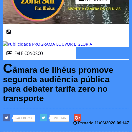
FALE CONOSCO
FALE CONOSCO
C
âmara de Ilhéus promove
segunda audiência pública
para debater tarifa zero no
transporte
FACEBOOK
TWEETAR
Postado
11/06/2026 09H47