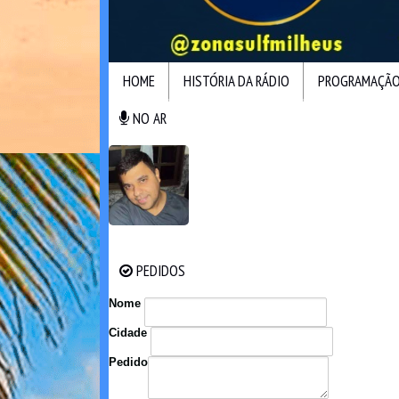
HOME
HISTÓRIA DA RÁDIO
PROGRAMAÇÃ
NO AR
NO AR
PEDIDOS
PEDIDOS
Nome
Cidade
Pedido