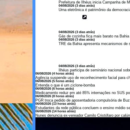
Prefeitura de Ilhéus inicia Campanha de M
04/08/2026 (3 dias atrás)
Urna eletrônica é patrimônio da democraci
04/08/2026 (3 dias atrás)
Gás de cozinha fica mais barato na Bahi
04/08/2026 (3 dias atrás)
TRE da Bahia apresenta mecanismos de s
04/08/2026 (3 dias atrás)
Ilhéus participa de seminário nacional so
06/08/2026 (4 horas atrás)
Agência suspende uso de reconhecimento facial para c
06/08/2026 (5 horas atrás)
Entenda o que é um ciclone-bomba
06/08/2026 (6 horas atrás)
Medicamento reduz em até 85% internações no SUS por 
06/08/2026 (8 horas atrás)
PGR troca pedido de aposentadoria compulsória de Buzzi
06/08/2026 (13 horas atrás)
Estudantes da rede pública concluem o ensino médio se
06/08/2026 (14 horas atrás)
Nunes denuncia ex-vereador Camilo Cristófaro por calúni