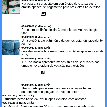
05/08/2026 (2 dias atrás)
Pix passa a ser aceito em comércios de oito países e
amplia opções de pagamento para brasileiros no exterior
05/08/2026 (2 dias atrás)
Prefeitura de Ilhéus inicia Campanha de Multivacinação
2026
04/08/2026 (3 dias atrás)
Urna eletrônica é patrimônio da democracia, diz presidente
do TSE
04/08/2026 (3 dias atrás)
Gás de cozinha fica mais barato na Bahia após redução de
7,1%
04/08/2026 (3 dias atrás)
TRE da Bahia apresenta mecanismos de segurança das
urnas e nova ordem de votação para eleições
04/08/2026 (3 dias atrás)
Ilhéus participa de seminário nacional sobre turismo
sustentável e captação de investimentos
07/08/2026 (2 horas atrás)
Estudante perde bolsa do Prouni após extratos com apostas ...
07/08/2026 (3 horas atrás)
Lei Maria da Penha completa 20 anos como marco no combate �...