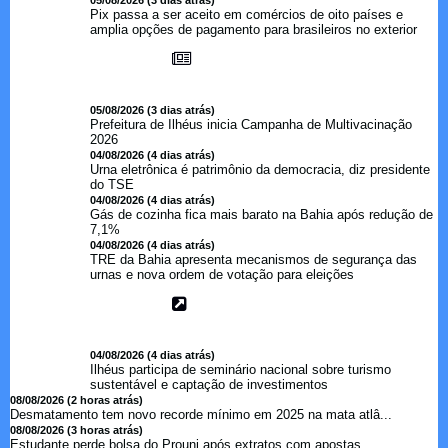
05/08/2026 (3 dias atrás)
Pix passa a ser aceito em comércios de oito países e
amplia opções de pagamento para brasileiros no exterior
05/08/2026 (3 dias atrás)
Prefeitura de Ilhéus inicia Campanha de Multivacinação
2026
04/08/2026 (4 dias atrás)
Urna eletrônica é patrimônio da democracia, diz presidente
do TSE
04/08/2026 (4 dias atrás)
Gás de cozinha fica mais barato na Bahia após redução de
7,1%
04/08/2026 (4 dias atrás)
TRE da Bahia apresenta mecanismos de segurança das
urnas e nova ordem de votação para eleições
04/08/2026 (4 dias atrás)
Ilhéus participa de seminário nacional sobre turismo
sustentável e captação de investimentos
08/08/2026 (2 horas atrás)
Desmatamento tem novo recorde mínimo em 2025 na mata atlâ...
08/08/2026 (3 horas atrás)
Estudante perde bolsa do Prouni após extratos com apostas ...