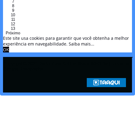
7
8
9
10
11
12
13
Próximo
Este site usa cookies para garantir que você obtenha a melhor
experiência em navegabilidade.
Saiba mais...
OK
Copyright © 2021 Rádio Zona Sul Fm Ilhéus WEB Ba | Todos os
Direitos Reservados