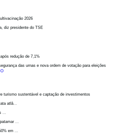
ultivacinação 2026
a, diz presidente do TSE
a após redução de 7,1%
egurança das urnas e nova ordem de votação para eleições
bre turismo sustentável e captação de investimentos
a atlâ...
 ...
atamar ...
50% em ...