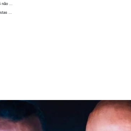
não ...
tas ...