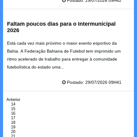
Postado: 29/07/2026 09H42
Faltam poucos dias para o Intermunicipal
2026
Está cada vez mais próximo o maior evento esportivo da
Bahia. A Federação Bahiana de Futebol tem imprimido um
ritmo acelerado de trabalho para entregar à comunidade
futebolística do estado uma...
Postado: 29/07/2026 09H41
Anterior
14
15
16
17
18
19
20
21