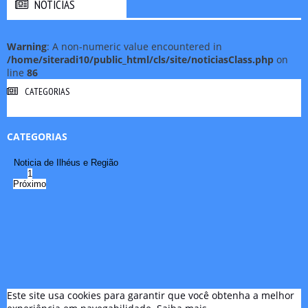
NOTICIAS
NOTICIAS
Warning
: A non-numeric value encountered in
/home/siteradi10/public_html/cls/site/noticiasClass.php
on
line
86
CATEGORIAS
CATEGORIAS
Noticia de Ilhéus e Região
1
Próximo
Este site usa cookies para garantir que você obtenha a melhor