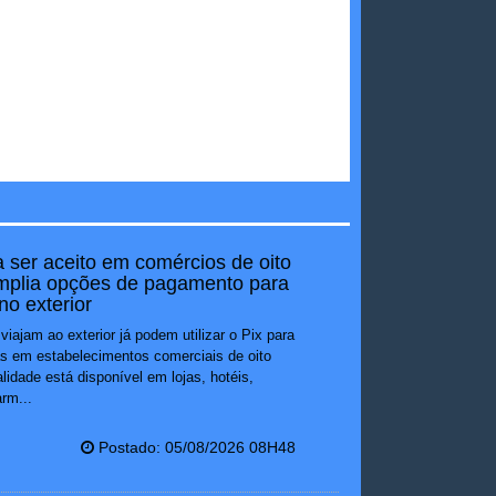
a ser aceito em comércios de oito
mplia opções de pagamento para
 no exterior
 viajam ao exterior já podem utilizar o Pix para
as em estabelecimentos comerciais de oito
idade está disponível em lojas, hotéis,
arm...
Postado: 05/08/2026 08H48