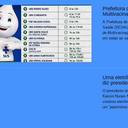
Prefeitura
Multivacin
A Prefeitura de
Saúde (SESAU),
de Multivacina
em todas as sal
Urna eletr
diz presid
O presidente do
Kassio Nunes M
sistema eletrôn
um “patrimônio 