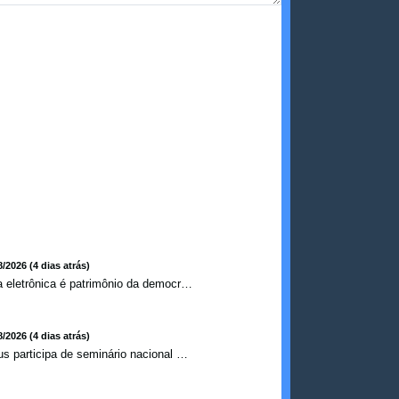
8/2026 (4 dias atrás)
Urna eletrônica é patrimônio da democracia, diz presidente do TSE
8/2026 (4 dias atrás)
Ilhéus participa de seminário nacional sobre turismo sustentável e captação de investimentos