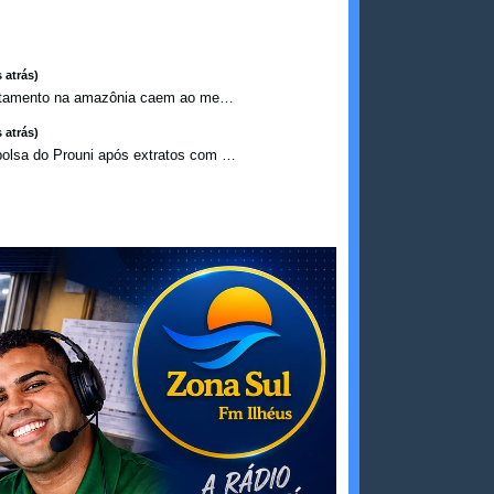
 atrás)
Alertas de desmatamento na amazônia caem ao menor patamar ...
 atrás)
Estudante perde bolsa do Prouni após extratos com apostas ...