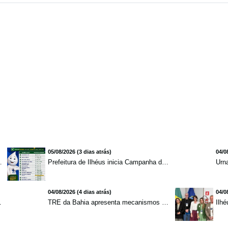
05/08/2026 (3 dias atrás)
04/0
mento para brasileiros no exterior
Prefeitura de Ilhéus inicia Campanha de Multivacinação 2026
04/08/2026 (4 dias atrás)
04/0
redução de 7,1%
TRE da Bahia apresenta mecanismos de segurança das urnas e nova ordem de votação para eleições