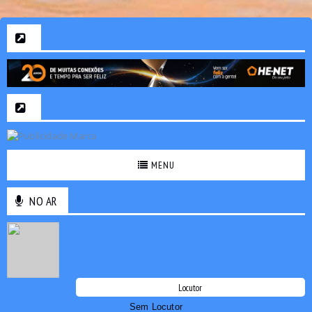
MENU
NO AR
Locutor
Sem Locutor