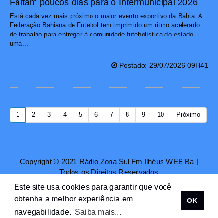
Faltam poucos dias para o Intermunicipal 2026
Está cada vez mais próximo o maior evento esportivo da Bahia. A
Federação Bahiana de Futebol tem imprimido um ritmo acelerado
de trabalho para entregar à comunidade futebolística do estado
uma...
Postado: 29/07/2026 09H41
1
2
3
4
5
6
7
8
9
10
Próximo
Copyright © 2021 Rádio Zona Sul Fm Ilhéus WEB Ba |
Todos os Direitos Reservados
Este site usa cookies para garantir que você
obtenha a melhor experiência em
OK
navegabilidade.
Saiba mais...