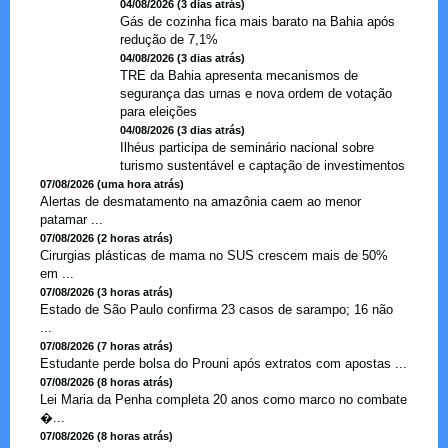
04/08/2026 (3 dias atrás)
Gás de cozinha fica mais barato na Bahia após
redução de 7,1%
04/08/2026 (3 dias atrás)
TRE da Bahia apresenta mecanismos de
segurança das urnas e nova ordem de votação
para eleições
04/08/2026 (3 dias atrás)
Ilhéus participa de seminário nacional sobre
turismo sustentável e captação de investimentos
07/08/2026 (uma hora atrás)
Alertas de desmatamento na amazônia caem ao menor
patamar ...
07/08/2026 (2 horas atrás)
Cirurgias plásticas de mama no SUS crescem mais de 50%
em ...
07/08/2026 (3 horas atrás)
Estado de São Paulo confirma 23 casos de sarampo; 16 não
...
07/08/2026 (7 horas atrás)
Estudante perde bolsa do Prouni após extratos com apostas ...
07/08/2026 (8 horas atrás)
Lei Maria da Penha completa 20 anos como marco no combate
�...
07/08/2026 (8 horas atrás)