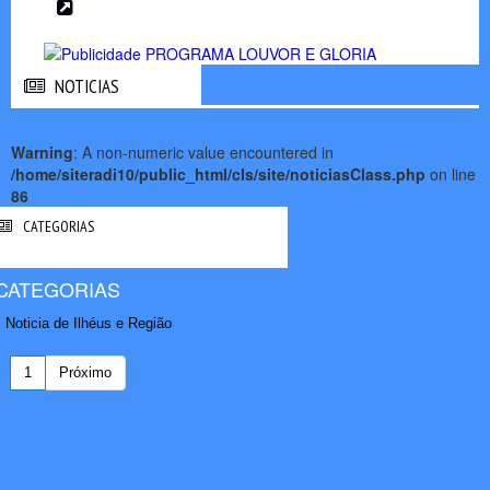
NOTICIAS
NOTICIAS
Warning
: A non-numeric value encountered in
/home/siteradi10/public_html/cls/site/noticiasClass.php
on line
86
CATEGORIAS
CATEGORIAS
Noticia de Ilhéus e Região
1
Próximo