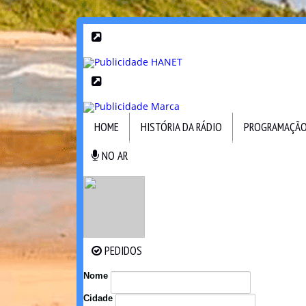
HOME
HISTÓRIA DA RÁDIO
PROGRAMAÇÃ
NO AR
NO AR
PEDIDOS
PEDIDOS
Nome
Cidade