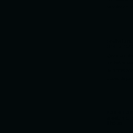
superior do pa
Prefeitura
REFIS 202
Quem tem dívi
um imóvel ter
do REFIS 2026
prazos do pro
Ponte Lom
moderna e
Ilhéus
As comemoraç