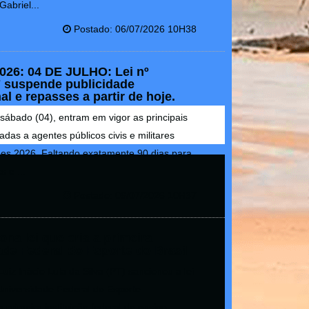
abriel...
Postado: 06/07/2026 10H38
2026: 04 DE JULHO: Lei nº
7 suspende publicidade
nal e repasses a partir de hoje.
 sábado (04), entram em vigor as principais
tadas a agentes públicos civis e militares
ões 2026. Faltando exatamente 90 dias para
s e ...
Postado: 06/07/2026 10H37
ona lei que cria a primeira
de Federal do Esporte do Brasil
uiz Inácio Lula da Silva (PT) sancionou a lei
a Universidade Federal do Esporte
 primeira instituição federal de ensino