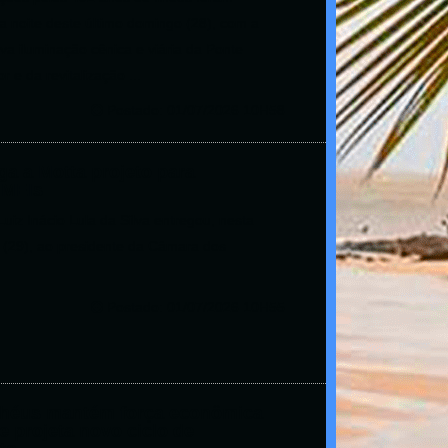
a noite deste último domingo (28), com a
va iluminação cênica e viária da Ponte
 e da revitalização ...
Postado: 01/07/2026 10H58
ga a Motta projeto para
 MEIs
uiz Inácio Lula da Silva entregou, nesta
 (29), ao presidente da Câmara dos
Postado: 01/07/2026 10H55
Ilhéus mantém força econômica
e projeta novo ciclo de