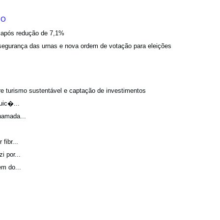
a após redução de 7,1%
egurança das urnas e nova ordem de votação para eleições
bre turismo sustentável e captação de investimentos
uic�...
hamada...
fibr...
 por...
m do...