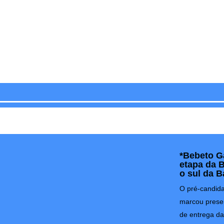
*Bebeto Ga
etapa da B
o sul da B
O pré-candida
marcou presen
de entrega da