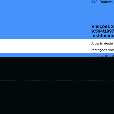
649, Rodovia G
Eleições 
9.504/199
institucio
A partir deste
restrições vol
para as Eleiç
o pleito, órgão
Lula sanci
Universida
O presidente L
que institui 
(UFEsporte), a