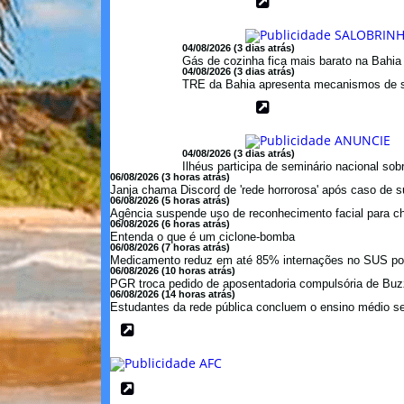
04/08/2026 (3 dias atrás)
Gás de cozinha fica mais barato na Bahi
04/08/2026 (3 dias atrás)
TRE da Bahia apresenta mecanismos de s
04/08/2026 (3 dias atrás)
Ilhéus participa de seminário nacional so
06/08/2026 (3 horas atrás)
Janja chama Discord de 'rede horrorosa' após caso de s
06/08/2026 (5 horas atrás)
Agência suspende uso de reconhecimento facial para c
06/08/2026 (6 horas atrás)
Entenda o que é um ciclone-bomba
06/08/2026 (7 horas atrás)
Medicamento reduz em até 85% internações no SUS por 
06/08/2026 (10 horas atrás)
PGR troca pedido de aposentadoria compulsória de Buzzi
06/08/2026 (14 horas atrás)
Estudantes da rede pública concluem o ensino médio se