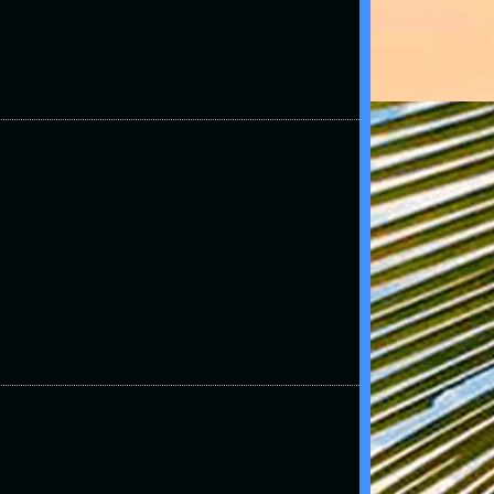
ís voltada exclusiv...
Postado: 06/07/2026 10H36
 de Ilhéus prorroga prazos do
6
das com o Município ou pretende transferir
á mais tempo para aproveitar os benefícios
. A Prefeitura de Ilhéus prorrogou os
grama e dos bene...
Postado: 06/07/2026 10H35
anto Júnior recebe iluminação
 ganha destaque na paisagem de
ões pelos 492 anos de Ilhéus foram