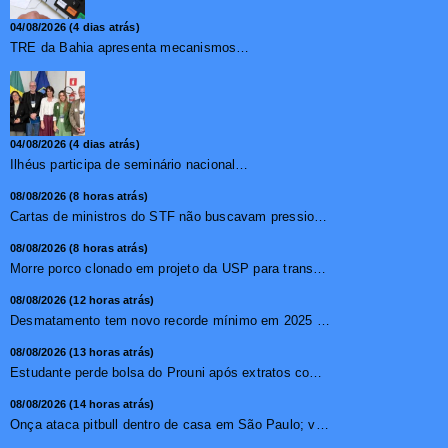
04/08/2026 (4 dias atrás)
TRE da Bahia apresenta mecanismos de segurança das urnas e nova ordem de votação para eleições
04/08/2026 (4 dias atrás)
Ilhéus participa de seminário nacional sobre turismo sustentável e captação de investimentos
08/08/2026 (8 horas atrás)
Cartas de ministros do STF não buscavam pressionar, diz pr...
08/08/2026 (8 horas atrás)
Morre porco clonado em projeto da USP para transplante de �...
08/08/2026 (12 horas atrás)
Desmatamento tem novo recorde mínimo em 2025 na mata atlâ...
08/08/2026 (13 horas atrás)
Estudante perde bolsa do Prouni após extratos com apostas ...
08/08/2026 (14 horas atrás)
Onça ataca pitbull dentro de casa em São Paulo; vídeo ...