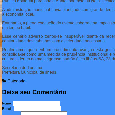
Público Estadual para toda a Bahia, por meio da Nota Técnic
A administração municipal havia planejado com grande dedica
a economia local.
Entretanto, a plena execução do evento esbarrou na impossibi
em tempo hábil.
Esse cenário adverso tornou-se insuperável diante da recen
continuidade dos trabalhos com a celeridade necessária.
Reafirmamos que nenhum procedimento avança nesta gestão s
consolida-se como uma medida de prudência institucional e re
culturais dentro do mais rigoroso padrão ético.Ilhéus-BA, 28 
Secretaria de Turismo
Prefeitura Municipal de Ilhéus
Categoria:
Deixe seu Comentário
Nome:
E-mail: