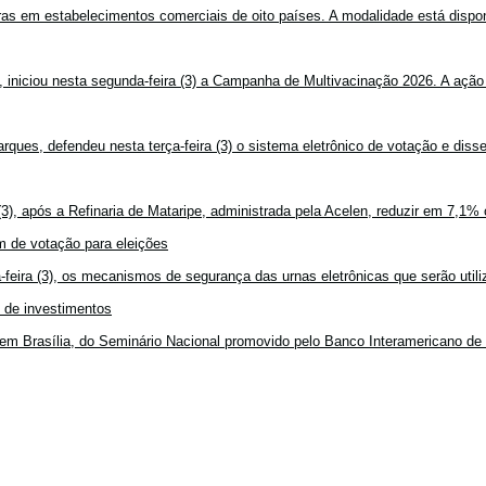
mpras em estabelecimentos comerciais de oito países. A modalidade está disponí
, iniciou nesta segunda-feira (3) a Campanha de Multivacinação 2026. A ação
rques, defendeu nesta terça-feira (3) o sistema eletrônico de votação e disse
3), após a Refinaria de Mataripe, administrada pela Acelen, reduzir em 7,1% 
 de votação para eleições
feira (3), os mecanismos de segurança das urnas eletrônicas que serão utiliz
o de investimentos
em Brasília, do Seminário Nacional promovido pelo Banco Interamericano de 