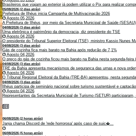
Brasileiros que viajam ao exterior já podem utilizar o Pix para realizar co
05/08/2026 (2 dias atrás)
Prefeitura de Ilhéus inicia Campanha de Multivacinação 2026
Agosto 05,2026
A Prefeitura de Ilhéus, por meio da Secretaria Municipal de Saúde (SESAU)
04/08/2026 (3 dias atrás)
Urna eletrônica é patrimônio da democracia, diz presidente do TSE
Agosto 04,2026
O presidente do Tribunal Superior Eleitoral (TSE), ministro Kassio Nunes Ma
04/08/2026 (3 dias atrás)
Gás de cozinha fica mais barato na Bahia após redução de 7,1%
Agosto 04,2026
O preço do gás de cozinha ficou mais barato na Bahia nesta segunda-feira (
04/08/2026 (3 dias atrás)
TRE da Bahia apresenta mecanismos de segurança das urnas e nova ordem
Agosto 04,2026
O Tribunal Regional Eleitoral da Bahia (TRE-BA) apresentou, nesta segunda-
04/08/2026 (3 dias atrás)
Ilhéus participa de seminário nacional sobre turismo sustentável e captaçã
Agosto 04,2026
Representantes da Secretaria Municipal de Turismo (SETUR) participaram, 
06/08/2026 (2 horas atrás)
Janja chama Discord de 'rede horrorosa' após caso de suic�...
06/08/2026 (5 horas atrás)