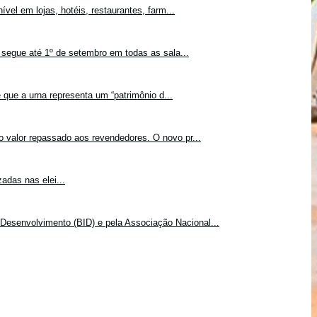
vel em lojas, hotéis, restaurantes, farm...
 segue até 1º de setembro em todas as sala...
 que a urna representa um “patrimônio d...
o valor repassado aos revendedores. O novo pr...
adas nas elei...
Desenvolvimento (BID) e pela Associação Nacional...