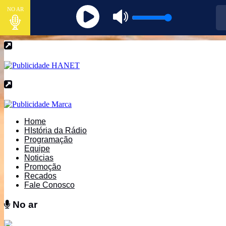
NO AR
Home
HIstória da Rádio
Programação
Equipe
Noticias
Promoção
Recados
Fale Conosco
No ar
No ar