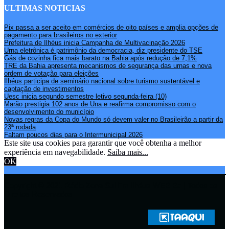
ULTIMAS NOTICIAS
Pix passa a ser aceito em comércios de oito países e amplia opções de
pagamento para brasileiros no exterior
Prefeitura de Ilhéus inicia Campanha de Multivacinação 2026
Urna eletrônica é patrimônio da democracia, diz presidente do TSE
Gás de cozinha fica mais barato na Bahia após redução de 7,1%
TRE da Bahia apresenta mecanismos de segurança das urnas e nova
ordem de votação para eleições
Ilhéus participa de seminário nacional sobre turismo sustentável e
captação de investimentos
Uesc inicia segundo semestre letivo segunda-feira (10)
Marão prestigia 102 anos de Una e reafirma compromisso com o
desenvolvimento do município
Novas regras da Copa do Mundo só devem valer no Brasileirão a partir da
23ª rodada
Faltam poucos dias para o Intermunicipal 2026
Este site usa cookies para garantir que você obtenha a melhor
experiência em navegabilidade.
Saiba mais...
OK
Copyright © 2021 Rádio Zona Sul Fm Ilhéus WEB Ba | Todos os
Direitos Reservados