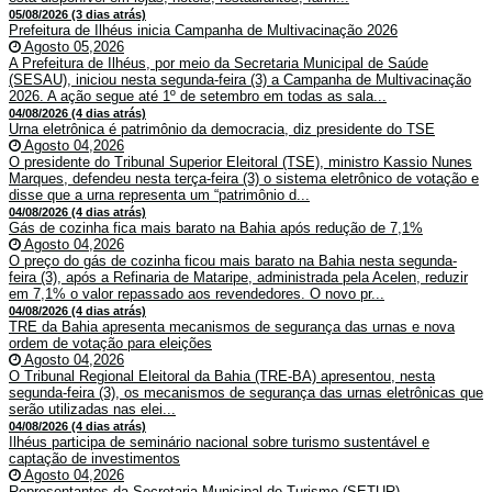
05/08/2026 (3 dias atrás)
Prefeitura de Ilhéus inicia Campanha de Multivacinação 2026
Agosto 05,2026
A Prefeitura de Ilhéus, por meio da Secretaria Municipal de Saúde
(SESAU), iniciou nesta segunda-feira (3) a Campanha de Multivacinação
2026. A ação segue até 1º de setembro em todas as sala...
04/08/2026 (4 dias atrás)
Urna eletrônica é patrimônio da democracia, diz presidente do TSE
Agosto 04,2026
O presidente do Tribunal Superior Eleitoral (TSE), ministro Kassio Nunes
Marques, defendeu nesta terça-feira (3) o sistema eletrônico de votação e
disse que a urna representa um “patrimônio d...
04/08/2026 (4 dias atrás)
Gás de cozinha fica mais barato na Bahia após redução de 7,1%
Agosto 04,2026
O preço do gás de cozinha ficou mais barato na Bahia nesta segunda-
feira (3), após a Refinaria de Mataripe, administrada pela Acelen, reduzir
em 7,1% o valor repassado aos revendedores. O novo pr...
04/08/2026 (4 dias atrás)
TRE da Bahia apresenta mecanismos de segurança das urnas e nova
ordem de votação para eleições
Agosto 04,2026
O Tribunal Regional Eleitoral da Bahia (TRE-BA) apresentou, nesta
segunda-feira (3), os mecanismos de segurança das urnas eletrônicas que
serão utilizadas nas elei...
04/08/2026 (4 dias atrás)
Ilhéus participa de seminário nacional sobre turismo sustentável e
captação de investimentos
Agosto 04,2026
Representantes da Secretaria Municipal de Turismo (SETUR)