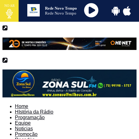
NO AR
Rede Novo Tempo
Rede Novo Tempo
Home
HIstória da Rádio
Programação
Equipe
Noticias
Promoção