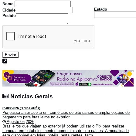
Nome
Estado
Cidade
Pedido
Enviar
Noticias Gerais
Noticias Gerais
05/08/2026 (3 dias atrás)
Pix passa a ser aceito em comércios de oito países e amplia opções de
pagamento para brasileiros no exterior
Agosto 05,2026
Brasileiros que viajam ao exterior já podem utilizar o Pix para realizar
compras em estabelecimentos comerciais de oito países. A modalidade
está disponível em lojas, hotéis, restaurantes, farm...