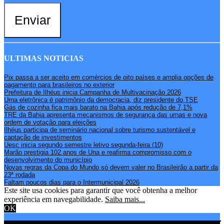
Enviar
ULTIMAS NOTICIAS
Pix passa a ser aceito em comércios de oito países e amplia opções de
pagamento para brasileiros no exterior
Prefeitura de Ilhéus inicia Campanha de Multivacinação 2026
Urna eletrônica é patrimônio da democracia, diz presidente do TSE
Gás de cozinha fica mais barato na Bahia após redução de 7,1%
TRE da Bahia apresenta mecanismos de segurança das urnas e nova
ordem de votação para eleições
Ilhéus participa de seminário nacional sobre turismo sustentável e
captação de investimentos
Uesc inicia segundo semestre letivo segunda-feira (10)
Marão prestigia 102 anos de Una e reafirma compromisso com o
desenvolvimento do município
Novas regras da Copa do Mundo só devem valer no Brasileirão a partir da
23ª rodada
Faltam poucos dias para o Intermunicipal 2026
Este site usa cookies para garantir que você obtenha a melhor
experiência em navegabilidade.
Saiba mais...
OK