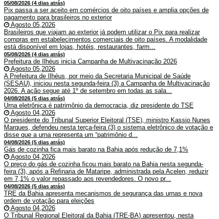
05/08/2026 (4 dias atrás)
Pix passa a ser aceito em comércios de oito países e amplia opções de
pagamento para brasileiros no exterior
Agosto 05,2026
Brasileiros que viajam ao exterior já podem utilizar o Pix para realizar
compras em estabelecimentos comerciais de oito países. A modalidade
está disponível em lojas, hotéis, restaurantes, farm...
05/08/2026 (4 dias atrás)
Prefeitura de Ilhéus inicia Campanha de Multivacinação 2026
Agosto 05,2026
A Prefeitura de Ilhéus, por meio da Secretaria Municipal de Saúde
(SESAU), iniciou nesta segunda-feira (3) a Campanha de Multivacinação
2026. A ação segue até 1º de setembro em todas as sala...
04/08/2026 (5 dias atrás)
Urna eletrônica é patrimônio da democracia, diz presidente do TSE
Agosto 04,2026
O presidente do Tribunal Superior Eleitoral (TSE), ministro Kassio Nunes
Marques, defendeu nesta terça-feira (3) o sistema eletrônico de votação e
disse que a urna representa um “patrimônio d...
04/08/2026 (5 dias atrás)
Gás de cozinha fica mais barato na Bahia após redução de 7,1%
Agosto 04,2026
O preço do gás de cozinha ficou mais barato na Bahia nesta segunda-
feira (3), após a Refinaria de Mataripe, administrada pela Acelen, reduzir
em 7,1% o valor repassado aos revendedores. O novo pr...
04/08/2026 (5 dias atrás)
TRE da Bahia apresenta mecanismos de segurança das urnas e nova
ordem de votação para eleições
Agosto 04,2026
O Tribunal Regional Eleitoral da Bahia (TRE-BA) apresentou, nesta