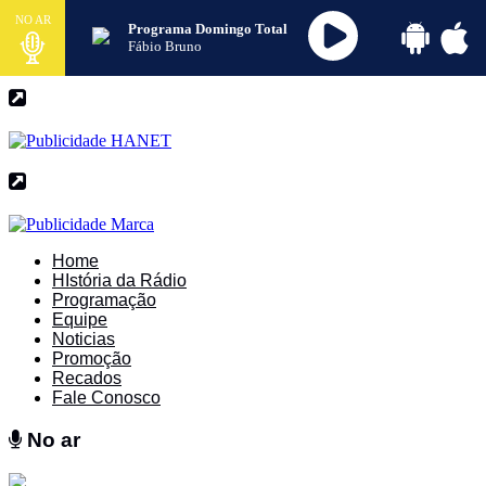
NO AR
Programa Domingo Total
Fábio Bruno
Home
HIstória da Rádio
Programação
Equipe
Noticias
Promoção
Recados
Fale Conosco
No ar
No ar