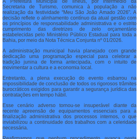
A Prefeitura Municipal de Ilhéus, por intermédio da
Secretaria de Turismo, comunica à população a não
realização da festividade “Meu São João Amado 2026”. A
decisão reflete o alinhamento contínuo da atual gestão com
os princípios de responsabilidade administrativa e o estrito
cumprimento das diretrizes de zelo orçamentário
estabelecidas pelo Ministério Público Estadual para toda a
Bahia, por meio da Nota Técnica Conjunta nº 01/2026.
A administração municipal havia planejado com grande
dedicação uma programação especial para celebrar a
tradição junina de forma antecipada, com o intuito de
movimentar a cultura e a economia local.
Entretanto, a plena execução do evento esbarrou na
impossibilidade de conclusão de todos os rigorosos trâmites
burocráticos exigidos para garantir a segurança jurídica das
contratações em tempo hábil.
Esse cenário adverso tornou-se insuperável diante da
recente apreensão de equipamentos essenciais para a
finalização administrativa dos processos internos, o que
inviabilizou a continuidade dos trabalhos com a celeridade
necessária.
Reafirmamos que nenhum procedimento avança nesta