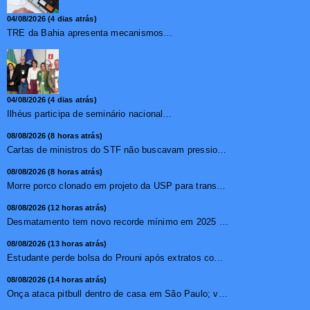
04/08/2026 (4 dias atrás)
TRE da Bahia apresenta mecanismos de segurança das urnas e nova ordem de votação para eleições
04/08/2026 (4 dias atrás)
Ilhéus participa de seminário nacional sobre turismo sustentável e captação de investimentos
08/08/2026 (8 horas atrás)
Cartas de ministros do STF não buscavam pressionar, diz pr...
08/08/2026 (8 horas atrás)
Morre porco clonado em projeto da USP para transplante de �...
08/08/2026 (12 horas atrás)
Desmatamento tem novo recorde mínimo em 2025 na mata atlâ...
08/08/2026 (13 horas atrás)
Estudante perde bolsa do Prouni após extratos com apostas ...
08/08/2026 (14 horas atrás)
Onça ataca pitbull dentro de casa em São Paulo; vídeo ...