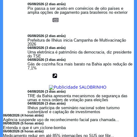
05/08/2026 (2 dias atrás)
Pix passa a ser aceito em comércios de oito países e
amplia opções de pagamento para brasileiros no exterior
05/08/2026 (2 dias atrás)
Prefeitura de Ilhéus inicia Campanha de Multivacinação
2026
04/08/2026 (3 dias atrás)
Urna eletrônica é patrimônio da democracia, diz presidente
do TSE
04/08/2026 (3 dias atrás)
Gás de cozinha fica mais barato na Bahia após redução de
7,1%
04/08/2026 (3 dias atrás)
TRE da Bahia apresenta mecanismos de segurança das
urnas e nova ordem de votação para eleições
04/08/2026 (3 dias atrás)
Ilhéus participa de seminário nacional sobre turismo
sustentável e captação de investimentos
06/08/2026 (4 horas atrás)
Agência suspende uso de reconhecimento facial para chamada...
06/08/2026 (5 horas atrás)
Entenda o que é um ciclone-bomba
06/08/2026 (6 horas atrás)
Medicamento reduz em até 85% internações no SUS por fibr...