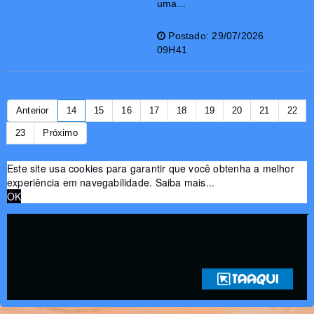
uma...
Postado: 29/07/2026
09H41
Anterior
14
15
16
17
18
19
20
21
22
23
Próximo
Este site usa cookies para garantir que você obtenha a melhor
experiência em navegabilidade.
Saiba mais...
OK
Copyright © 2021 Rádio Zona Sul Fm Ilhéus WEB Ba |
Todos os Direitos Reservados