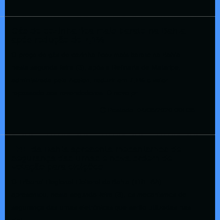
Gás de cozinha fica mais barato na Bahia
após redução de 7,1%
O preço do gás de cozinha ficou mais barato na Bahia
nesta segunda-feira (3), após a Refinaria de Mataripe,
administrada pela Acelen, reduzir em 7,1% o valor
repassado aos revendedores. O novo pr...
Postado: 04/08/2026 09H38
TRE da Bahia apresenta mecanismos de
segurança das urnas e nova ordem de
votação para eleições
O Tribunal Regional Eleitoral da Bahia (TRE-BA)
apresentou, nesta segunda-feira (3), os mecanismos de
segurança das urnas eletrônicas que serão utilizadas nas