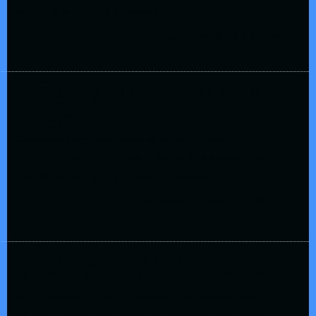
Magna, que marcará a abertura ...
Postado: 04/08/2026 09H34
Marão prestigia 102 anos de Una e reafirma
compromisso com o desenvolvimento do
município
Candidato a deputado estadual participou das
comemorações de aniversário da cidade e destacou sua
relação histórica com a população unaense...
Postado: 04/08/2026 09H30
Novas regras da Copa do Mundo só devem
valer no Brasileirão a partir da 23ª rodada
Em comunicado oficial, a confederação sul-americana
informou que as novas diretrizes passam a valer ainda