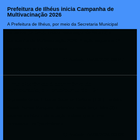
Prefeitura de Ilhéus inicia Campanha de
Multivacinação 2026
A Prefeitura de Ilhéus, por meio da Secretaria Municipal
de Saúde (SESAU), iniciou nesta segunda-feira (3) a
Campanha de Multivacinação 2026. A ação segue até 1º
de setembro em todas as sala...
Postado: 05/08/2026 08H47
Urna eletrônica é patrimônio da
democracia, diz presidente do TSE
O presidente do Tribunal Superior Eleitoral (TSE), ministro
Kassio Nunes Marques, defendeu nesta terça-feira (3) o
sistema eletrônico de votação e disse que a urna
representa um “patrimônio d...
Postado: 04/08/2026 09H39