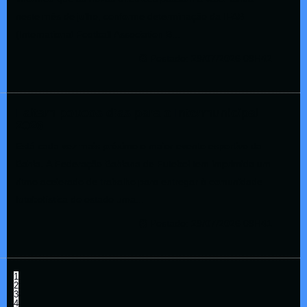
neste mês de julho, conforme determinação da IFAB
(International Football Association B...
Postado: 29/07/2026 09H42
Faltam poucos dias para o Intermunicipal
2026
Está cada vez mais próximo o maior evento esportivo da
Bahia. A Federação Bahiana de Futebol tem imprimido um
ritmo acelerado de trabalho para entregar à comunidade
futebolística do estado uma...
Postado: 29/07/2026 09H41
1
2
3
4