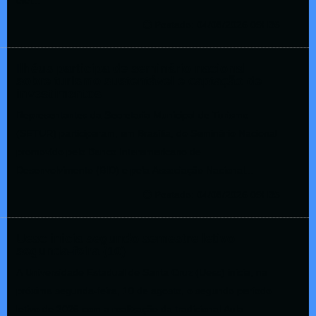
elei...
Postado: 04/08/2026 09H36
Ilhéus participa de seminário nacional
sobre turismo sustentável e captação de
investimentos
Representantes da Secretaria Municipal de Turismo
(SETUR) participaram, em Brasília, do Seminário Nacional
promovido pelo Banco Interamericano de
Desenvolvimento (BID) e pela Associação Nacional...
Postado: 04/08/2026 09H35
Uesc inicia segundo semestre letivo
segunda-feira (10)
A Universidade Estadual de Santa Cruz (Uesc) inicia, na
próxima segunda-feira, 10 de agosto, o segundo período
letivo de 2026 com a realização da tradicional Aula