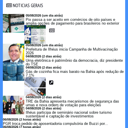
NOTICIAS GERAIS
NOTICIAS GERAIS
05/08/2026 (um dia atrás)
Pix passa a ser aceito em comércios de oito países e
amplia opções de pagamento para brasileiros no exterior
05/08/2026 (um dia atrás)
Prefeitura de Ilhéus inicia Campanha de Multivacinação
2026
04/08/2026 (2 dias atrás)
Urna eletrônica é patrimônio da democracia, diz presidente
do TSE
04/08/2026 (2 dias atrás)
Gás de cozinha fica mais barato na Bahia após redução de
7,1%
04/08/2026 (2 dias atrás)
TRE da Bahia apresenta mecanismos de segurança das
urnas e nova ordem de votação para eleições
04/08/2026 (2 dias atrás)
Ilhéus participa de seminário nacional sobre turismo
sustentável e captação de investimentos
06/08/2026 (2 horas atrás)
PGR troca pedido de aposentadoria compulsória de Buzzi por...
06/08/2026 (7 horas atrás)