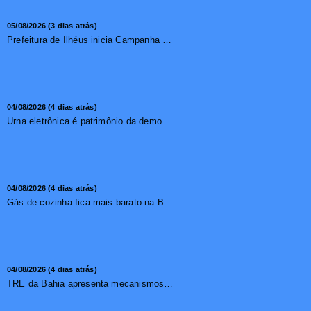
05/08/2026 (3 dias atrás)
Prefeitura de Ilhéus inicia Campanha de Multivacinação 2026
04/08/2026 (4 dias atrás)
Urna eletrônica é patrimônio da democracia, diz presidente do TSE
04/08/2026 (4 dias atrás)
Gás de cozinha fica mais barato na Bahia após redução de 7,1%
04/08/2026 (4 dias atrás)
TRE da Bahia apresenta mecanismos de segurança das urnas e nova ordem de votação para eleições