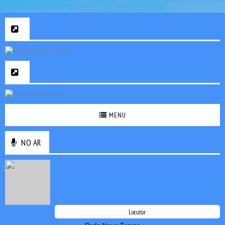
MENU
NO AR
Locutor