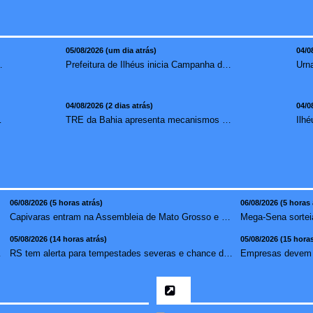
05/08/2026 (um dia atrás)
04/0
mento para brasileiros no exterior
Prefeitura de Ilhéus inicia Campanha de Multivacinação 2026
04/08/2026 (2 dias atrás)
04/0
redução de 7,1%
TRE da Bahia apresenta mecanismos de segurança das urnas e nova ordem de votação para eleições
06/08/2026 (5 horas atrás)
06/08/2026 (5 horas 
Capivaras entram na Assembleia de Mato Grosso e surpreendem...
05/08/2026 (14 horas atrás)
05/08/2026 (15 horas
 crian�...
RS tem alerta para tempestades severas e chance de tornado ...