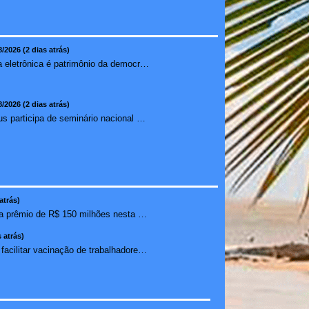
8/2026 (2 dias atrás)
Urna eletrônica é patrimônio da democracia, diz presidente do TSE
8/2026 (2 dias atrás)
Ilhéus participa de seminário nacional sobre turismo sustentável e captação de investimentos
atrás)
Mega-Sena sorteia prêmio de R$ 150 milhões nesta quinta-f...
 atrás)
Empresas devem facilitar vacinação de trabalhadores contr...