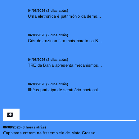
04/08/2026 (2 dias atrás)
Urna eletrônica é patrimônio da democracia, diz presidente do TSE
04/08/2026 (2 dias atrás)
Gás de cozinha fica mais barato na Bahia após redução de 7,1%
04/08/2026 (2 dias atrás)
TRE da Bahia apresenta mecanismos de segurança das urnas e nova ordem de votação para eleições
04/08/2026 (2 dias atrás)
Ilhéus participa de seminário nacional sobre turismo sustentável e captação de investimentos
06/08/2026 (3 horas atrás)
Capivaras entram na Assembleia de Mato Grosso e surpreendem...