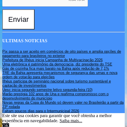
Enviar
ULTIMAS NOTICIAS
Pix passa a ser aceito em comércios de oito países e amplia opções de
pagamento para brasileiros no exterior
Prefeitura de Ilhéus inicia Campanha de Multivacinação 2026
Urna eletrônica é patrimônio da democracia, diz presidente do TSE
Gás de cozinha fica mais barato na Bahia após redução de 7,1%
TRE da Bahia apresenta mecanismos de segurança das urnas e nova
ordem de votação para eleições
Ilhéus participa de seminário nacional sobre turismo sustentável e
captação de investimentos
Uesc inicia segundo semestre letivo segunda-feira (10)
Marão prestigia 102 anos de Una e reafirma compromisso com o
desenvolvimento do município
Novas regras da Copa do Mundo só devem valer no Brasileirão a partir da
23ª rodada
Faltam poucos dias para o Intermunicipal 2026
Este site usa cookies para garantir que você obtenha a melhor
experiência em navegabilidade.
Saiba mais...
OK