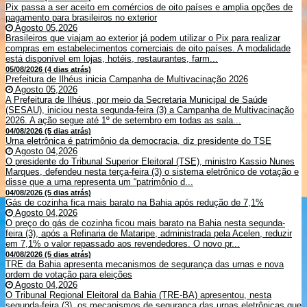
Pix passa a ser aceito em comércios de oito países e amplia opções de
pagamento para brasileiros no exterior
Agosto 05,2026
Brasileiros que viajam ao exterior já podem utilizar o Pix para realizar
compras em estabelecimentos comerciais de oito países. A modalidade
está disponível em lojas, hotéis, restaurantes, farm...
05/08/2026 (4 dias atrás)
Prefeitura de Ilhéus inicia Campanha de Multivacinação 2026
Agosto 05,2026
A Prefeitura de Ilhéus, por meio da Secretaria Municipal de Saúde
(SESAU), iniciou nesta segunda-feira (3) a Campanha de Multivacinação
2026. A ação segue até 1º de setembro em todas as sala...
04/08/2026 (5 dias atrás)
Urna eletrônica é patrimônio da democracia, diz presidente do TSE
Agosto 04,2026
O presidente do Tribunal Superior Eleitoral (TSE), ministro Kassio Nunes
Marques, defendeu nesta terça-feira (3) o sistema eletrônico de votação e
disse que a urna representa um “patrimônio d...
04/08/2026 (5 dias atrás)
Gás de cozinha fica mais barato na Bahia após redução de 7,1%
Agosto 04,2026
O preço do gás de cozinha ficou mais barato na Bahia nesta segunda-
feira (3), após a Refinaria de Mataripe, administrada pela Acelen, reduzir
em 7,1% o valor repassado aos revendedores. O novo pr...
04/08/2026 (5 dias atrás)
TRE da Bahia apresenta mecanismos de segurança das urnas e nova
ordem de votação para eleições
Agosto 04,2026
O Tribunal Regional Eleitoral da Bahia (TRE-BA) apresentou, nesta
segunda-feira (3), os mecanismos de segurança das urnas eletrônicas que