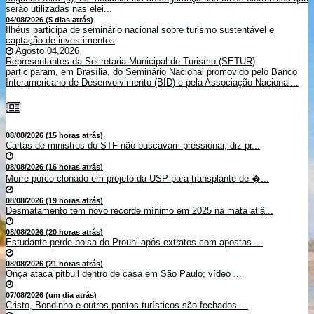
serão utilizadas nas elei...
04/08/2026 (5 dias atrás)
Ilhéus participa de seminário nacional sobre turismo sustentável e
captação de investimentos
Agosto 04,2026
Representantes da Secretaria Municipal de Turismo (SETUR)
participaram, em Brasília, do Seminário Nacional promovido pelo Banco
Interamericano de Desenvolvimento (BID) e pela Associação Nacional...
08/08/2026 (15 horas atrás)
Cartas de ministros do STF não buscavam pressionar, diz pr...
08/08/2026 (16 horas atrás)
Morre porco clonado em projeto da USP para transplante de �...
08/08/2026 (19 horas atrás)
Desmatamento tem novo recorde mínimo em 2025 na mata atlâ...
08/08/2026 (20 horas atrás)
Estudante perde bolsa do Prouni após extratos com apostas ...
08/08/2026 (21 horas atrás)
Onça ataca pitbull dentro de casa em São Paulo; vídeo ...
07/08/2026 (um dia atrás)
Cristo, Bondinho e outros pontos turísticos são fechados ...