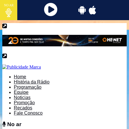
NO AR
Home
HIstória da Rádio
Programação
Equipe
Noticias
Promoção
Recados
Fale Conosco
No ar
No ar