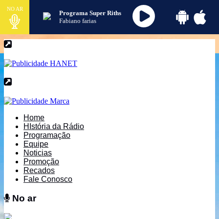
NO AR
Programa Super Riths
Fabiano farias
Home
HIstória da Rádio
Programação
Equipe
Noticias
Promoção
Recados
Fale Conosco
No ar
No ar