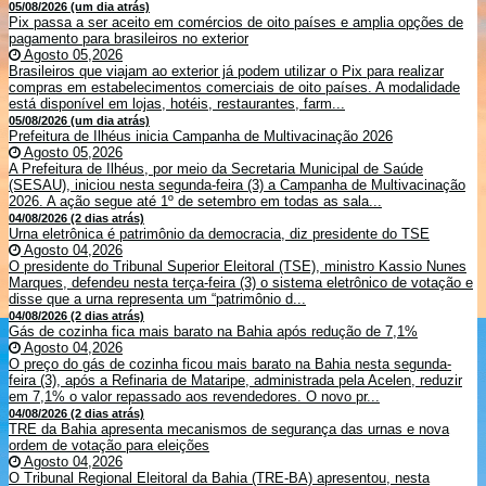
05/08/2026 (um dia atrás)
Pix passa a ser aceito em comércios de oito países e amplia opções de
pagamento para brasileiros no exterior
Agosto 05,2026
Brasileiros que viajam ao exterior já podem utilizar o Pix para realizar
compras em estabelecimentos comerciais de oito países. A modalidade
está disponível em lojas, hotéis, restaurantes, farm...
05/08/2026 (um dia atrás)
Prefeitura de Ilhéus inicia Campanha de Multivacinação 2026
Agosto 05,2026
A Prefeitura de Ilhéus, por meio da Secretaria Municipal de Saúde
(SESAU), iniciou nesta segunda-feira (3) a Campanha de Multivacinação
2026. A ação segue até 1º de setembro em todas as sala...
04/08/2026 (2 dias atrás)
Urna eletrônica é patrimônio da democracia, diz presidente do TSE
Agosto 04,2026
O presidente do Tribunal Superior Eleitoral (TSE), ministro Kassio Nunes
Marques, defendeu nesta terça-feira (3) o sistema eletrônico de votação e
disse que a urna representa um “patrimônio d...
04/08/2026 (2 dias atrás)
Gás de cozinha fica mais barato na Bahia após redução de 7,1%
Agosto 04,2026
O preço do gás de cozinha ficou mais barato na Bahia nesta segunda-
feira (3), após a Refinaria de Mataripe, administrada pela Acelen, reduzir
em 7,1% o valor repassado aos revendedores. O novo pr...
04/08/2026 (2 dias atrás)
TRE da Bahia apresenta mecanismos de segurança das urnas e nova
ordem de votação para eleições
Agosto 04,2026
O Tribunal Regional Eleitoral da Bahia (TRE-BA) apresentou, nesta