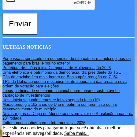
Enviar
ULTIMAS NOTICIAS
Pix passa a ser aceito em comércios de oito países e amplia opções de
pagamento para brasileiros no exterior
Prefeitura de Ilhéus inicia Campanha de Multivacinação 2026
Urna eletrônica é patrimônio da democracia, diz presidente do TSE
Gás de cozinha fica mais barato na Bahia após redução de 7,1%
TRE da Bahia apresenta mecanismos de segurança das urnas e nova
ordem de votação para eleições
Ilhéus participa de seminário nacional sobre turismo sustentável e
captação de investimentos
Uesc inicia segundo semestre letivo segunda-feira (10)
Marão prestigia 102 anos de Una e reafirma compromisso com o
desenvolvimento do município
Novas regras da Copa do Mundo só devem valer no Brasileirão a partir da
23ª rodada
Faltam poucos dias para o Intermunicipal 2026
Este site usa cookies para garantir que você obtenha a melhor
experiência em navegabilidade.
Saiba mais...