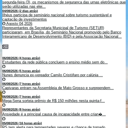
segunda-feira (3), os mecanismos de segurança das urnas eletrônicas que
serão utilizadas nas elei...
04/08/2026 (2 dias atrás)
Ilhéus participa de seminário nacional sobre turismo sustentável e
captação de investimentos
Agosto 04,2026
Representantes da Secretaria Municipal de Turismo (SETUR)
participaram, em Brasília, do Seminário Nacional promovido pelo Banco
Interamericano de Desenvolvimento (BID) e pela Associação Nacional...
06/08/2026 (4 horas atrás)
Estudantes da rede pública concluem o ensino médio sem do...
06/08/2026 (5 horas atrás)
Nunes denuncia ex-vereador Camilo Cristófaro por calúnia ...
06/08/2026 (7 horas atrás)
Capivaras entram na Assembleia de Mato Grosso e surpreendem...
06/08/2026 (7 horas atrás)
Mega-Sena sorteia prêmio de R$ 150 milhões nesta quinta-f...
06/08/2026 (8 horas atrás)
Ansiedade é a principal causa de incapacidade entre crian�...
05/08/2026 (16 horas atrás)
RS tem alerta para tempestades severas e chance de tornado ...