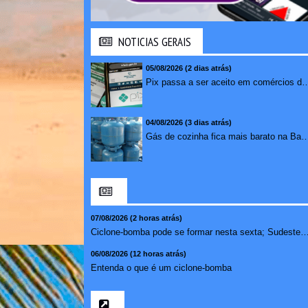
NOTICIAS GERAIS
05/08/2026 (2 dias atrás)
Pix passa a ser aceito em comércios de oito países e amplia opções de paga
04/08/2026 (3 dias atrás)
Gás de cozinha fica mais barato na Bahia após 
07/08/2026 (2 horas atrás)
Ciclone-bomba pode se formar nesta sexta; Sudeste t
06/08/2026 (12 horas atrás)
Entenda o que é um ciclone-bomba