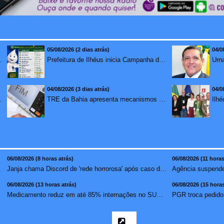
05/08/2026 (2 dias atrás)
04/0
mento para brasileiros no exterior
Prefeitura de Ilhéus inicia Campanha de Multivacinação 2026
04/08/2026 (3 dias atrás)
04/0
redução de 7,1%
TRE da Bahia apresenta mecanismos de segurança das urnas e nova ordem de votação para eleições
06/08/2026 (8 horas atrás)
06/08/2026 (11 horas
erá mai...
Janja chama Discord de 'rede horrorosa' após caso de suic�...
06/08/2026 (13 horas atrás)
06/08/2026 (15 horas
Medicamento reduz em até 85% internações no SUS por fibr...