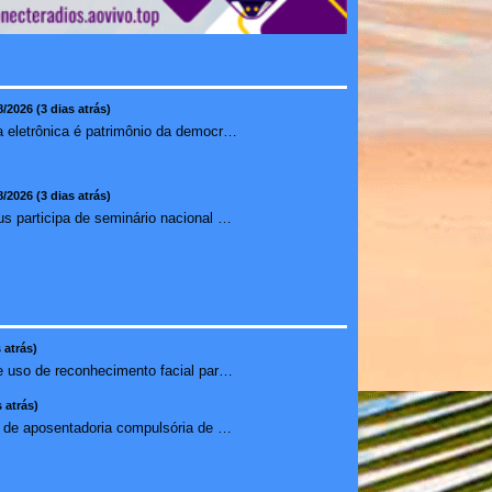
8/2026 (3 dias atrás)
Urna eletrônica é patrimônio da democracia, diz presidente do TSE
8/2026 (3 dias atrás)
Ilhéus participa de seminário nacional sobre turismo sustentável e captação de investimentos
 atrás)
Agência suspende uso de reconhecimento facial para chamada...
 atrás)
PGR troca pedido de aposentadoria compulsória de Buzzi por...