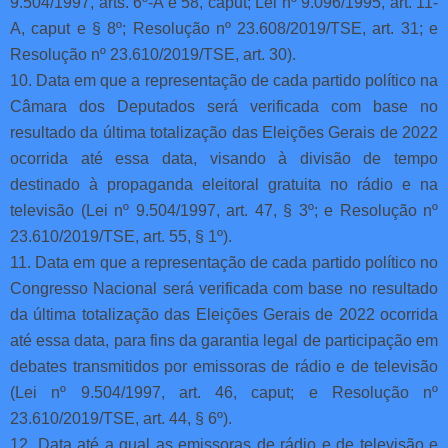
9.504/1997, arts. 6º-A e 58, caput; Lei nº 9.096/1995, art. 11-
A, caput e § 8º; Resolução nº 23.608/2019/TSE, art. 31; e
Resolução nº 23.610/2019/TSE, art. 30).
10. Data em que a representação de cada partido político na
Câmara dos Deputados será verificada com base no
resultado da última totalização das Eleições Gerais de 2022
ocorrida até essa data, visando à divisão de tempo
destinado à propaganda eleitoral gratuita no rádio e na
televisão (Lei nº 9.504/1997, art. 47, § 3º; e Resolução nº
23.610/2019/TSE, art. 55, § 1º).
11. Data em que a representação de cada partido político no
Congresso Nacional será verificada com base no resultado
da última totalização das Eleições Gerais de 2022 ocorrida
até essa data, para fins da garantia legal de participação em
debates transmitidos por emissoras de rádio e de televisão
(Lei nº 9.504/1997, art. 46, caput; e Resolução nº
23.610/2019/TSE, art. 44, § 6º).
12. Data até a qual as emissoras de rádio e de televisão e