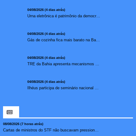
04/08/2026 (4 dias atrás)
Urna eletrônica é patrimônio da democracia, diz presidente do TSE
04/08/2026 (4 dias atrás)
Gás de cozinha fica mais barato na Bahia após redução de 7,1%
04/08/2026 (4 dias atrás)
TRE da Bahia apresenta mecanismos de segurança das urnas e nova ordem de votação para eleições
04/08/2026 (4 dias atrás)
Ilhéus participa de seminário nacional sobre turismo sustentável e captação de investimentos
08/08/2026 (7 horas atrás)
Cartas de ministros do STF não buscavam pressionar, diz pr...