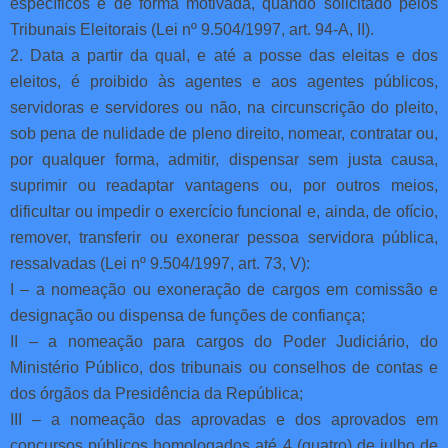
específicos e de forma motivada, quando solicitado pelos
Tribunais Eleitorais (Lei nº 9.504/1997, art. 94-A, II).
2. Data a partir da qual, e até a posse das eleitas e dos
eleitos, é proibido às agentes e aos agentes públicos,
servidoras e servidores ou não, na circunscrição do pleito,
sob pena de nulidade de pleno direito, nomear, contratar ou,
por qualquer forma, admitir, dispensar sem justa causa,
suprimir ou readaptar vantagens ou, por outros meios,
dificultar ou impedir o exercício funcional e, ainda, de ofício,
remover, transferir ou exonerar pessoa servidora pública,
ressalvadas (Lei nº 9.504/1997, art. 73, V):
I – a nomeação ou exoneração de cargos em comissão e
designação ou dispensa de funções de confiança;
II – a nomeação para cargos do Poder Judiciário, do
Ministério Público, dos tribunais ou conselhos de contas e
dos órgãos da Presidência da República;
III – a nomeação das aprovadas e dos aprovados em
concursos públicos homologados até 4 (quatro) de julho de