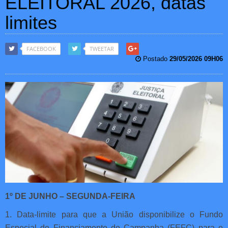
ELEITORAL 2026, datas
limites
FACEBOOK
TWEETAR
Postado
29/05/2026 09H06
1º DE JUNHO – SEGUNDA-FEIRA
1. Data-limite para que a União disponibilize o Fundo
Especial de Financiamento de Campanha (FEFC) para o