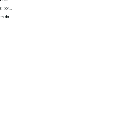
 por...
m do...