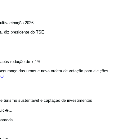
ultivacinação 2026
a, diz presidente do TSE
a após redução de 7,1%
egurança das urnas e nova ordem de votação para eleições
bre turismo sustentável e captação de investimentos
uic�...
hamada...
fibr...