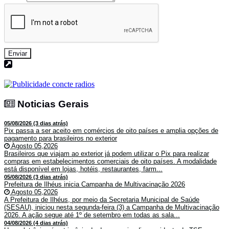
Enviar
Noticias Gerais
Noticias Gerais
05/08/2026 (3 dias atrás)
Pix passa a ser aceito em comércios de oito países e amplia opções de
pagamento para brasileiros no exterior
Agosto 05,2026
Brasileiros que viajam ao exterior já podem utilizar o Pix para realizar
compras em estabelecimentos comerciais de oito países. A modalidade
está disponível em lojas, hotéis, restaurantes, farm...
05/08/2026 (3 dias atrás)
Prefeitura de Ilhéus inicia Campanha de Multivacinação 2026
Agosto 05,2026
A Prefeitura de Ilhéus, por meio da Secretaria Municipal de Saúde
(SESAU), iniciou nesta segunda-feira (3) a Campanha de Multivacinação
2026. A ação segue até 1º de setembro em todas as sala...
04/08/2026 (4 dias atrás)