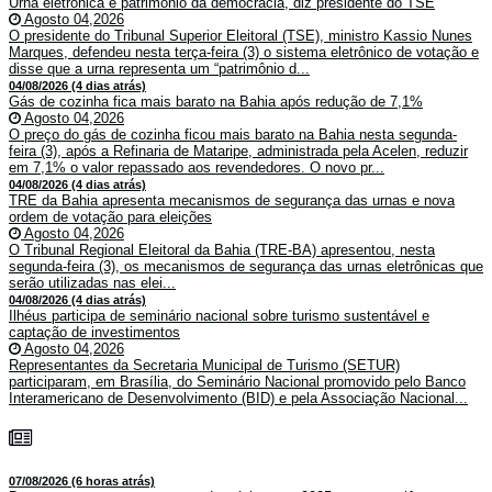
Urna eletrônica é patrimônio da democracia, diz presidente do TSE
Agosto 04,2026
O presidente do Tribunal Superior Eleitoral (TSE), ministro Kassio Nunes
Marques, defendeu nesta terça-feira (3) o sistema eletrônico de votação e
disse que a urna representa um “patrimônio d...
04/08/2026 (4 dias atrás)
Gás de cozinha fica mais barato na Bahia após redução de 7,1%
Agosto 04,2026
O preço do gás de cozinha ficou mais barato na Bahia nesta segunda-
feira (3), após a Refinaria de Mataripe, administrada pela Acelen, reduzir
em 7,1% o valor repassado aos revendedores. O novo pr...
04/08/2026 (4 dias atrás)
TRE da Bahia apresenta mecanismos de segurança das urnas e nova
ordem de votação para eleições
Agosto 04,2026
O Tribunal Regional Eleitoral da Bahia (TRE-BA) apresentou, nesta
segunda-feira (3), os mecanismos de segurança das urnas eletrônicas que
serão utilizadas nas elei...
04/08/2026 (4 dias atrás)
Ilhéus participa de seminário nacional sobre turismo sustentável e
captação de investimentos
Agosto 04,2026
Representantes da Secretaria Municipal de Turismo (SETUR)
participaram, em Brasília, do Seminário Nacional promovido pelo Banco
Interamericano de Desenvolvimento (BID) e pela Associação Nacional...
07/08/2026 (6 horas atrás)