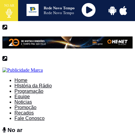
NO AR
Rede Novo Tempo
Rede Novo Tempo
Home
HIstória da Rádio
Programação
Equipe
Noticias
Promoção
Recados
Fale Conosco
No ar
No ar