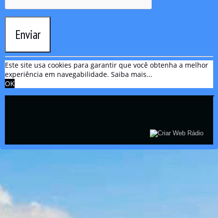
Enviar
Este site usa cookies para garantir que você obtenha a melhor
experiência em navegabilidade.
Saiba mais...
OK
Copyright © 2021 Rádio Zona Sul Fm Ilhéus WEB Ba | Todos os
Direitos Reservados