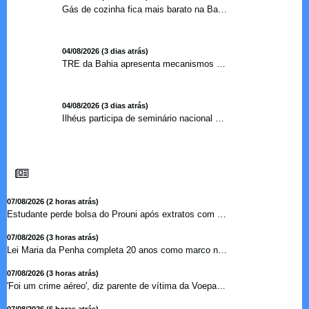
Gás de cozinha fica mais barato na Bahia após redução de 7,1%
04/08/2026 (3 dias atrás)
TRE da Bahia apresenta mecanismos de segurança das urnas e nova ordem de votação para eleições
04/08/2026 (3 dias atrás)
Ilhéus participa de seminário nacional sobre turismo sustentável e captação de investimentos
07/08/2026 (2 horas atrás)
Estudante perde bolsa do Prouni após extratos com apostas ...
07/08/2026 (3 horas atrás)
Lei Maria da Penha completa 20 anos como marco no combate �...
07/08/2026 (3 horas atrás)
'Foi um crime aéreo', diz parente de vítima da Voepass ...