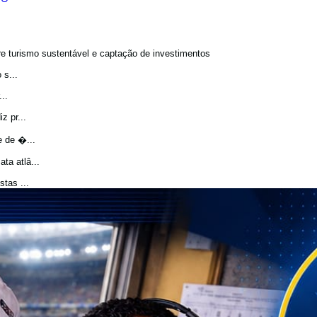
bre turismo sustentável e captação de investimentos
 s...
..
z pr...
e de �...
a atlâ...
tas ...