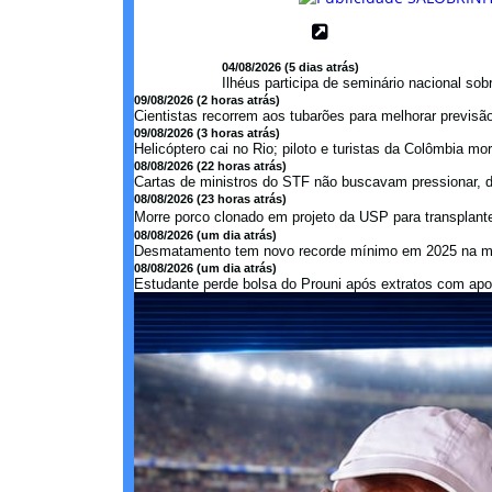
04/08/2026 (5 dias atrás)
Ilhéus participa de seminário nacional so
09/08/2026 (2 horas atrás)
Cientistas recorrem aos tubarões para melhorar previsão
09/08/2026 (3 horas atrás)
Helicóptero cai no Rio; piloto e turistas da Colômbia mor.
08/08/2026 (22 horas atrás)
Cartas de ministros do STF não buscavam pressionar, di
08/08/2026 (23 horas atrás)
Morre porco clonado em projeto da USP para transplant
08/08/2026 (um dia atrás)
Desmatamento tem novo recorde mínimo em 2025 na mat
08/08/2026 (um dia atrás)
Estudante perde bolsa do Prouni após extratos com apos