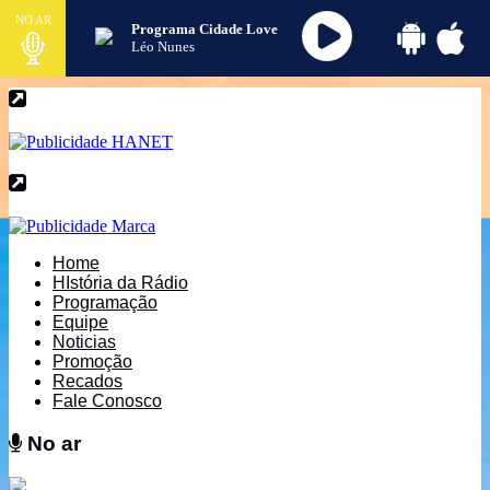
NO AR
Programa Cidade Love
Léo Nunes
Home
HIstória da Rádio
Programação
Equipe
Noticias
Promoção
Recados
Fale Conosco
No ar
No ar