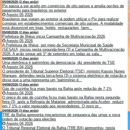
05/08/2026 (2 dias atrás)
Pix passa a ser aceito em comércios de oito países e amplia opções de
pagamento para brasileiros no exterior
Agosto 05,2026
Brasileiros que viajam ao exterior já podem utilizar o Pix para realizar
compras em estabelecimentos comerciais de oito países. A modalidade
está disponível em lojas, hotéis, restaurantes, farm...
05/08/2026 (2 dias atrás)
Prefeitura de Ilhéus inicia Campanha de Multivacinação 2026
Agosto 05,2026
A Prefeitura de Ilhéus, por meio da Secretaria Municipal de Saúde
(SESAU), iniciou nesta segunda-feira (3) a Campanha de Multivacinação
2026. A ação segue até 1º de setembro em todas as sala...
04/08/2026 (3 dias atrás)
Urna eletrônica é patrimônio da democracia, diz presidente do TSE
Agosto 04,2026
O presidente do Tribunal Superior Eleitoral (TSE), ministro Kassio Nunes
Marques, defendeu nesta terça-feira (3) o sistema eletrônico de votação e
disse que a urna representa um “patrimônio d...
04/08/2026 (3 dias atrás)
Gás de cozinha fica mais barato na Bahia após redução de 7,1%
Agosto 04,2026
O preço do gás de cozinha ficou mais barato na Bahia nesta segunda-
feira (3), após a Refinaria de Mataripe, administrada pela Acelen, reduzir
em 7,1% o valor repassado aos revendedores. O novo pr...
04/08/2026 (3 dias atrás)
TRE da Bahia apresenta mecanismos de segurança das urnas e nova
ordem de votação para eleições
Agosto 04,2026
O Tribunal Regional Eleitoral da Bahia (TRE-BA) apresentou, nesta