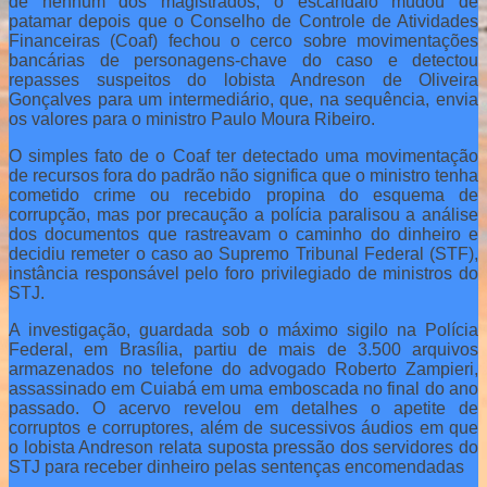
de nenhum dos magistrados, o escândalo mudou de
patamar depois que o Conselho de Controle de Atividades
Financeiras (Coaf) fechou o cerco sobre movimentações
bancárias de personagens-chave do caso e detectou
repasses suspeitos do lobista Andreson de Oliveira
Gonçalves para um intermediário, que, na sequência, envia
os valores para o ministro Paulo Moura Ribeiro.
O simples fato de o Coaf ter detectado uma movimentação
de recursos fora do padrão não significa que o ministro tenha
cometido crime ou recebido propina do esquema de
corrupção, mas por precaução a polícia paralisou a análise
dos documentos que rastreavam o caminho do dinheiro e
decidiu remeter o caso ao Supremo Tribunal Federal (STF),
instância responsável pelo foro privilegiado de ministros do
STJ.
A investigação, guardada sob o máximo sigilo na Polícia
Federal, em Brasília, partiu de mais de 3.500 arquivos
armazenados no telefone do advogado Roberto Zampieri,
assassinado em Cuiabá em uma emboscada no final do ano
passado. O acervo revelou em detalhes o apetite de
corruptos e corruptores, além de sucessivos áudios em que
o lobista Andreson relata suposta pressão dos servidores do
STJ para receber dinheiro pelas sentenças encomendadas