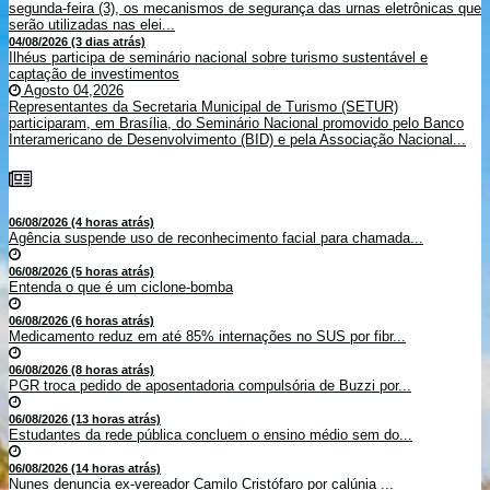
segunda-feira (3), os mecanismos de segurança das urnas eletrônicas que
serão utilizadas nas elei...
04/08/2026 (3 dias atrás)
Ilhéus participa de seminário nacional sobre turismo sustentável e
captação de investimentos
Agosto 04,2026
Representantes da Secretaria Municipal de Turismo (SETUR)
participaram, em Brasília, do Seminário Nacional promovido pelo Banco
Interamericano de Desenvolvimento (BID) e pela Associação Nacional...
06/08/2026 (4 horas atrás)
Agência suspende uso de reconhecimento facial para chamada...
06/08/2026 (5 horas atrás)
Entenda o que é um ciclone-bomba
06/08/2026 (6 horas atrás)
Medicamento reduz em até 85% internações no SUS por fibr...
06/08/2026 (8 horas atrás)
PGR troca pedido de aposentadoria compulsória de Buzzi por...
06/08/2026 (13 horas atrás)
Estudantes da rede pública concluem o ensino médio sem do...
06/08/2026 (14 horas atrás)
Nunes denuncia ex-vereador Camilo Cristófaro por calúnia ...