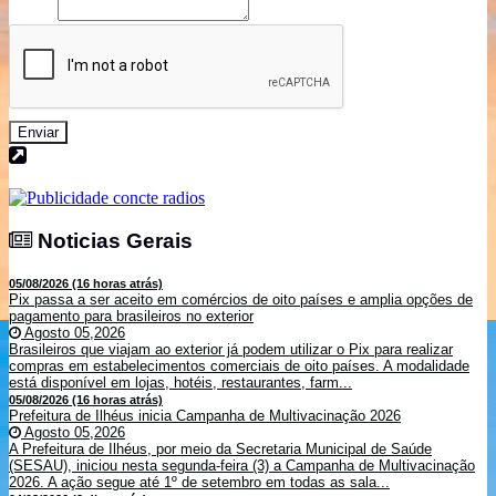
Enviar
Noticias Gerais
Noticias Gerais
05/08/2026 (16 horas atrás)
Pix passa a ser aceito em comércios de oito países e amplia opções de
pagamento para brasileiros no exterior
Agosto 05,2026
Brasileiros que viajam ao exterior já podem utilizar o Pix para realizar
compras em estabelecimentos comerciais de oito países. A modalidade
está disponível em lojas, hotéis, restaurantes, farm...
05/08/2026 (16 horas atrás)
Prefeitura de Ilhéus inicia Campanha de Multivacinação 2026
Agosto 05,2026
A Prefeitura de Ilhéus, por meio da Secretaria Municipal de Saúde
(SESAU), iniciou nesta segunda-feira (3) a Campanha de Multivacinação
2026. A ação segue até 1º de setembro em todas as sala...