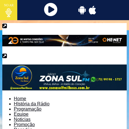
NO AR
Home
HIstória da Rádio
Programação
Equipe
Noticias
Promoção