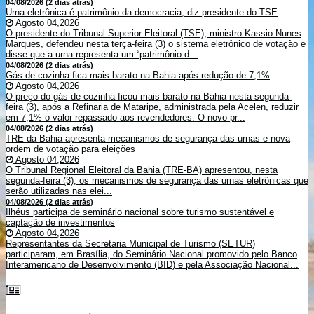
04/08/2026 (2 dias atrás)
Urna eletrônica é patrimônio da democracia, diz presidente do TSE
Agosto 04,2026
O presidente do Tribunal Superior Eleitoral (TSE), ministro Kassio Nunes
Marques, defendeu nesta terça-feira (3) o sistema eletrônico de votação e
disse que a urna representa um “patrimônio d...
04/08/2026 (2 dias atrás)
Gás de cozinha fica mais barato na Bahia após redução de 7,1%
Agosto 04,2026
O preço do gás de cozinha ficou mais barato na Bahia nesta segunda-
feira (3), após a Refinaria de Mataripe, administrada pela Acelen, reduzir
em 7,1% o valor repassado aos revendedores. O novo pr...
04/08/2026 (2 dias atrás)
TRE da Bahia apresenta mecanismos de segurança das urnas e nova
ordem de votação para eleições
Agosto 04,2026
O Tribunal Regional Eleitoral da Bahia (TRE-BA) apresentou, nesta
segunda-feira (3), os mecanismos de segurança das urnas eletrônicas que
serão utilizadas nas elei...
04/08/2026 (2 dias atrás)
Ilhéus participa de seminário nacional sobre turismo sustentável e
captação de investimentos
Agosto 04,2026
Representantes da Secretaria Municipal de Turismo (SETUR)
participaram, em Brasília, do Seminário Nacional promovido pelo Banco
Interamericano de Desenvolvimento (BID) e pela Associação Nacional...