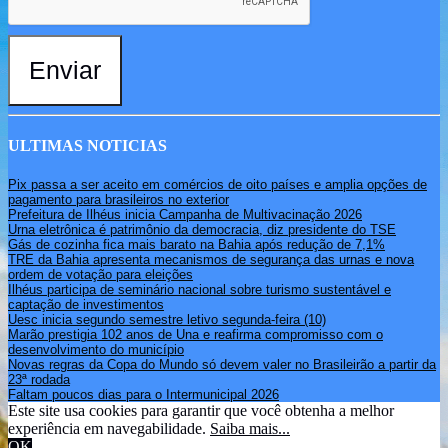
Enviar
ULTIMAS NOTICIAS
Pix passa a ser aceito em comércios de oito países e amplia opções de
pagamento para brasileiros no exterior
Prefeitura de Ilhéus inicia Campanha de Multivacinação 2026
Urna eletrônica é patrimônio da democracia, diz presidente do TSE
Gás de cozinha fica mais barato na Bahia após redução de 7,1%
TRE da Bahia apresenta mecanismos de segurança das urnas e nova
ordem de votação para eleições
Ilhéus participa de seminário nacional sobre turismo sustentável e
captação de investimentos
Uesc inicia segundo semestre letivo segunda-feira (10)
Marão prestigia 102 anos de Una e reafirma compromisso com o
desenvolvimento do município
Novas regras da Copa do Mundo só devem valer no Brasileirão a partir da
23ª rodada
Faltam poucos dias para o Intermunicipal 2026
Este site usa cookies para garantir que você obtenha a melhor
experiência em navegabilidade.
Saiba mais...
OK