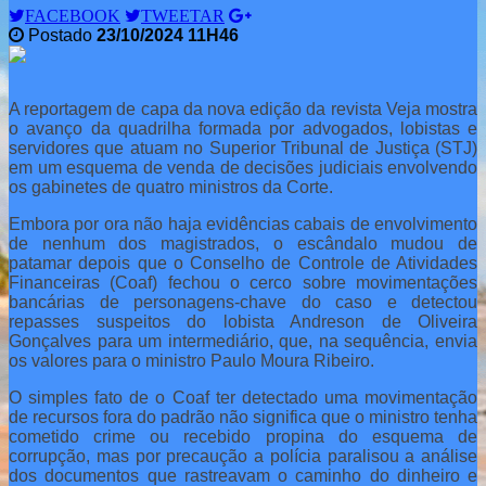
FACEBOOK
TWEETAR
Postado
23/10/2024 11H46
A reportagem de capa da nova edição da revista Veja mostra
o avanço da quadrilha formada por advogados, lobistas e
servidores que atuam no Superior Tribunal de Justiça (STJ)
em um esquema de venda de decisões judiciais envolvendo
os gabinetes de quatro ministros da Corte.
Embora por ora não haja evidências cabais de envolvimento
de nenhum dos magistrados, o escândalo mudou de
patamar depois que o Conselho de Controle de Atividades
Financeiras (Coaf) fechou o cerco sobre movimentações
bancárias de personagens-chave do caso e detectou
repasses suspeitos do lobista Andreson de Oliveira
Gonçalves para um intermediário, que, na sequência, envia
os valores para o ministro Paulo Moura Ribeiro.
O simples fato de o Coaf ter detectado uma movimentação
de recursos fora do padrão não significa que o ministro tenha
cometido crime ou recebido propina do esquema de
corrupção, mas por precaução a polícia paralisou a análise
dos documentos que rastreavam o caminho do dinheiro e