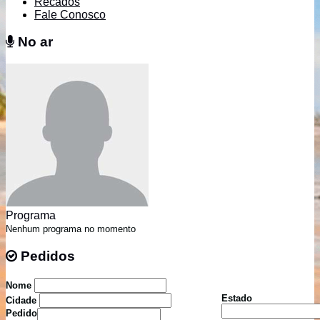
Recados
Fale Conosco
No ar
No ar
Programa
Nenhum programa no momento
Pedidos
Pedidos
Nome
Estado
Cidade
Pedido