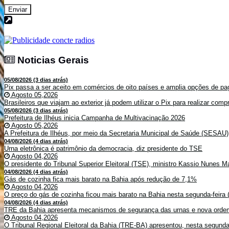
Enviar
Noticias Gerais
Noticias Gerais
05/08/2026 (3 dias atrás)
Pix passa a ser aceito em comércios de oito países e amplia opções de pag
Agosto 05,2026
Brasileiros que viajam ao exterior já podem utilizar o Pix para realizar co
05/08/2026 (3 dias atrás)
Prefeitura de Ilhéus inicia Campanha de Multivacinação 2026
Agosto 05,2026
A Prefeitura de Ilhéus, por meio da Secretaria Municipal de Saúde (SESAU)
04/08/2026 (4 dias atrás)
Urna eletrônica é patrimônio da democracia, diz presidente do TSE
Agosto 04,2026
O presidente do Tribunal Superior Eleitoral (TSE), ministro Kassio Nunes Ma
04/08/2026 (4 dias atrás)
Gás de cozinha fica mais barato na Bahia após redução de 7,1%
Agosto 04,2026
O preço do gás de cozinha ficou mais barato na Bahia nesta segunda-feira (
04/08/2026 (4 dias atrás)
TRE da Bahia apresenta mecanismos de segurança das urnas e nova ordem
Agosto 04,2026
O Tribunal Regional Eleitoral da Bahia (TRE-BA) apresentou, nesta segunda-