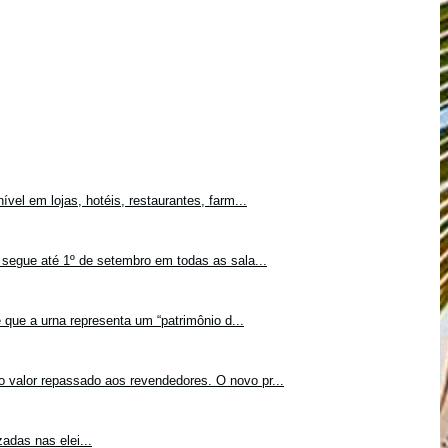
vel em lojas, hotéis, restaurantes, farm...
 segue até 1º de setembro em todas as sala...
 que a urna representa um “patrimônio d...
o valor repassado aos revendedores. O novo pr...
adas nas elei...