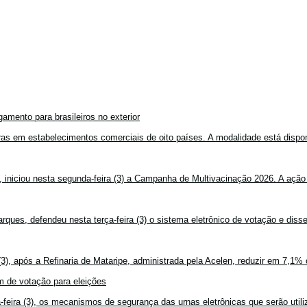
amento para brasileiros no exterior
mpras em estabelecimentos comerciais de oito países. A modalidade está disponí
, iniciou nesta segunda-feira (3) a Campanha de Multivacinação 2026. A ação
rques, defendeu nesta terça-feira (3) o sistema eletrônico de votação e disse
3), após a Refinaria de Mataripe, administrada pela Acelen, reduzir em 7,1% 
 de votação para eleições
feira (3), os mecanismos de segurança das urnas eletrônicas que serão utiliz