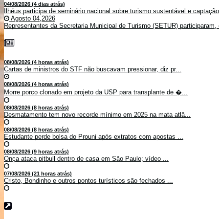
04/08/2026 (4 dias atrás)
Ilhéus participa de seminário nacional sobre turismo sustentável e captaçã
Agosto 04,2026
Representantes da Secretaria Municipal de Turismo (SETUR) participaram, 
08/08/2026 (4 horas atrás)
Cartas de ministros do STF não buscavam pressionar, diz pr...
08/08/2026 (4 horas atrás)
Morre porco clonado em projeto da USP para transplante de �...
08/08/2026 (8 horas atrás)
Desmatamento tem novo recorde mínimo em 2025 na mata atlâ...
08/08/2026 (8 horas atrás)
Estudante perde bolsa do Prouni após extratos com apostas ...
08/08/2026 (9 horas atrás)
Onça ataca pitbull dentro de casa em São Paulo; vídeo ...
07/08/2026 (21 horas atrás)
Cristo, Bondinho e outros pontos turísticos são fechados ...