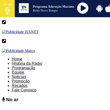
NO AR
Programa Adoração Maxima
Rede Novo Tempo
Home
HIstória da Rádio
Programação
Equipe
Noticias
Promoção
Recados
Fale Conosco
No ar
No ar