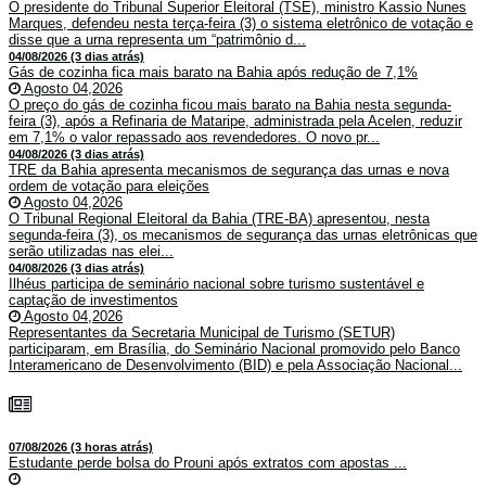
O presidente do Tribunal Superior Eleitoral (TSE), ministro Kassio Nunes
Marques, defendeu nesta terça-feira (3) o sistema eletrônico de votação e
disse que a urna representa um “patrimônio d...
04/08/2026 (3 dias atrás)
Gás de cozinha fica mais barato na Bahia após redução de 7,1%
Agosto 04,2026
O preço do gás de cozinha ficou mais barato na Bahia nesta segunda-
feira (3), após a Refinaria de Mataripe, administrada pela Acelen, reduzir
em 7,1% o valor repassado aos revendedores. O novo pr...
04/08/2026 (3 dias atrás)
TRE da Bahia apresenta mecanismos de segurança das urnas e nova
ordem de votação para eleições
Agosto 04,2026
O Tribunal Regional Eleitoral da Bahia (TRE-BA) apresentou, nesta
segunda-feira (3), os mecanismos de segurança das urnas eletrônicas que
serão utilizadas nas elei...
04/08/2026 (3 dias atrás)
Ilhéus participa de seminário nacional sobre turismo sustentável e
captação de investimentos
Agosto 04,2026
Representantes da Secretaria Municipal de Turismo (SETUR)
participaram, em Brasília, do Seminário Nacional promovido pelo Banco
Interamericano de Desenvolvimento (BID) e pela Associação Nacional...
07/08/2026 (3 horas atrás)
Estudante perde bolsa do Prouni após extratos com apostas ...