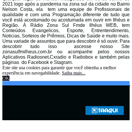
2021 logo após a pandemia na zona sul da cidade no Bairro
Nelson Costa, ela tem uma equipe de Profissionais de
qualidade e com uma Programação diferente de tudo que
você está acostumado ou acostumada em ouvir em Ilhéus e
Região. Á Rádio Zona Sul Fmde Ilhéus WEB, tem
Conteúdos Evangelicos, Esporte, Entrentendimento,
Noticias, Sorteios de Prêmios, Dicas de Saúde e muito mais.
Uma variade de assuntos que para descobrir é só ouvir. Para
descobrir tudo isso ascesse nosso Site
zonasulfmilheus.com.br ou acompanhe pelos nossos
Aplicativos Radiosnet,Cxradio e Radiobox e também pelas
páginas do Facebook e Stagram.
Este site usa cookies para garantir que você obtenha a melhor
experiência em navegabilidade.
Saiba mais...
OK
Copyright © 2021 Rádio Zona Sul Fm Ilhéus WEB Ba | Todos os
Direitos Reservados