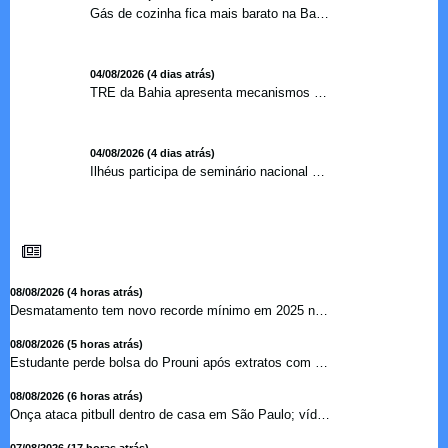
Gás de cozinha fica mais barato na Bahia após redução de 7,1%
04/08/2026 (4 dias atrás)
TRE da Bahia apresenta mecanismos de segurança das urnas e nova ordem de votação para eleições
04/08/2026 (4 dias atrás)
Ilhéus participa de seminário nacional sobre turismo sustentável e captação de investimentos
08/08/2026 (4 horas atrás)
Desmatamento tem novo recorde mínimo em 2025 na mata atlâ...
08/08/2026 (5 horas atrás)
Estudante perde bolsa do Prouni após extratos com apostas ...
08/08/2026 (6 horas atrás)
Onça ataca pitbull dentro de casa em São Paulo; vídeo ...