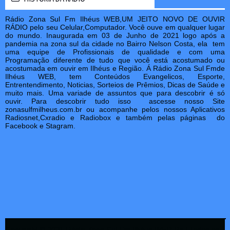
Rádio Zona Sul Fm Ilhéus WEB,UM JEITO NOVO DE OUVIR
RÁDIO pelo seu Celular,Computador. Você ouve em qualquer lugar
do mundo. Inaugurada em 03 de Junho de 2021 logo após a
pandemia na zona sul da cidade no Bairro Nelson Costa, ela tem
uma equipe de Profissionais de qualidade e com uma
Programação diferente de tudo que você está acostumado ou
acostumada em ouvir em Ilhéus e Região. Á Rádio Zona Sul Fmde
Ilhéus WEB, tem Conteúdos Evangelicos, Esporte,
Entrentendimento, Noticias, Sorteios de Prêmios, Dicas de Saúde e
muito mais. Uma variade de assuntos que para descobrir é só
ouvir. Para descobrir tudo isso ascesse nosso Site
zonasulfmilheus.com.br ou acompanhe pelos nossos Aplicativos
Radiosnet,Cxradio e Radiobox e também pelas páginas do
Facebook e Stagram.
Copyright © 2021 Rádio Zona Sul Fm Ilhéus WEB Ba | Todos os